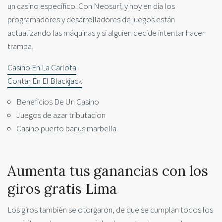
un casino específico. Con Neosurf, y hoy en día los
programadores y desarrolladores de juegos están
actualizando las máquinas y si alguien decide intentar hacer
trampa.
Casino En La Carlota
Contar En El Blackjack
Beneficios De Un Casino
Juegos de azar tributacion
Casino puerto banus marbella
Aumenta tus ganancias con los
giros gratis Lima
Los giros también se otorgaron, de que se cumplan todos los