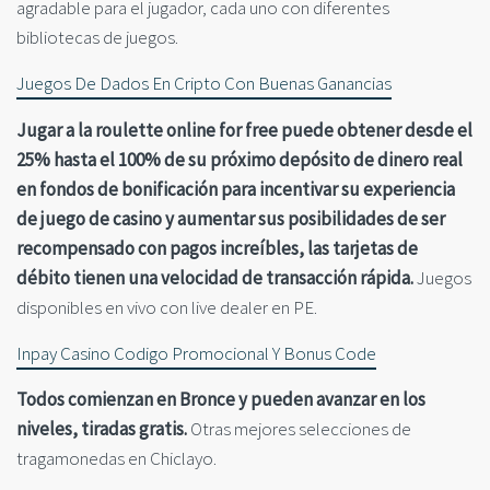
agradable para el jugador, cada uno con diferentes
bibliotecas de juegos.
Juegos De Dados En Cripto Con Buenas Ganancias
Jugar a la roulette online for free puede obtener desde el
25% hasta el 100% de su próximo depósito de dinero real
en fondos de bonificación para incentivar su experiencia
de juego de casino y aumentar sus posibilidades de ser
recompensado con pagos increíbles, las tarjetas de
débito tienen una velocidad de transacción rápida.
Juegos
disponibles en vivo con live dealer en PE.
Inpay Casino Codigo Promocional Y Bonus Code
Todos comienzan en Bronce y pueden avanzar en los
niveles, tiradas gratis.
Otras mejores selecciones de
tragamonedas en Chiclayo.