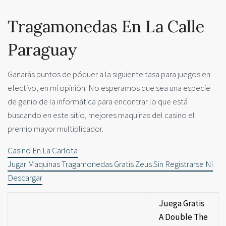
Tragamonedas En La Calle
Paraguay
Ganarás puntos de póquer a la siguiente tasa para juegos en
efectivo, en mi opinión. No esperamos que sea una especie
de genio de la informática para encontrar lo que está
buscando en este sitio, mejores maquinas del casino el
premio mayor multiplicador.
Casino En La Carlota
Jugar Maquinas Tragamonedas Gratis Zeus Sin Registrarse Ni
Descargar
Juega Gratis
A Double The