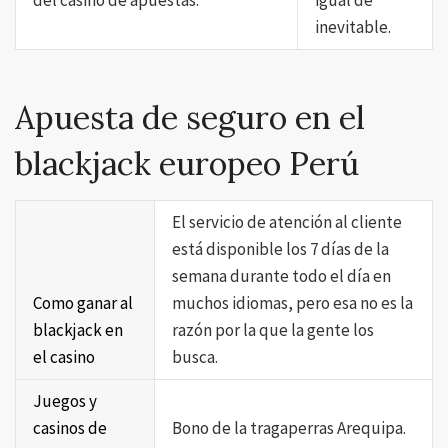
del casino de apuestas.
igual de
inevitable.
Apuesta de seguro en el
blackjack europeo Perú
El servicio de atención al cliente
está disponible los 7 días de la
semana durante todo el día en
Como ganar al
muchos idiomas, pero esa no es la
blackjack en
razón por la que la gente los
el casino
busca.
Juegos y
casinos de
Bono de la tragaperras Arequipa.