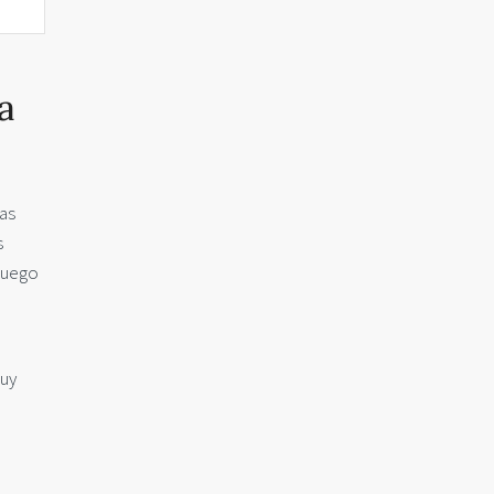
a
as
s
juego
muy