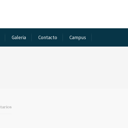
Galeria
Contacto
Campus
tarios