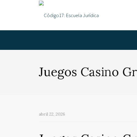
Juegos Casino G
abril 22, 2026