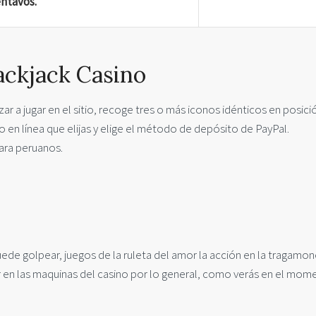
entavos.
ackjack Casino
r a jugar en el sitio, recoge tres o más iconos idénticos en posici
no en línea que elijas y elige el método de depósito de PayPal.
ara peruanos.
uede golpear, juegos de la ruleta del amor la acción en la tragamo
ar en las maquinas del casino por lo general, como verás en el mom