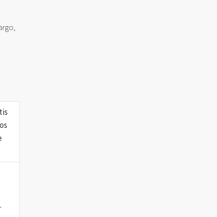
argo,
tis
los
e
.