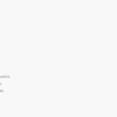
ustos.
s
as