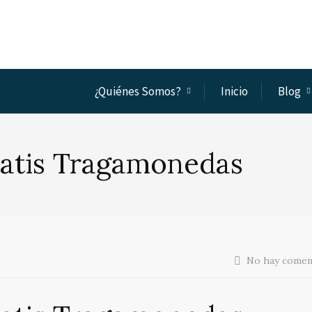
¿Quiénes Somos?
Inicio
Blog
ratis Tragamonedas
No hay comen