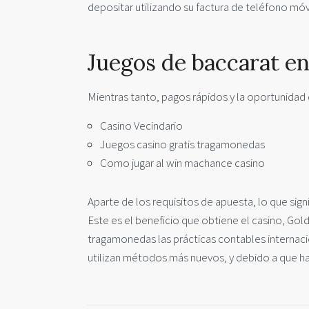
depositar utilizando su factura de teléfono móvi
Juegos de baccarat en
Mientras tanto, pagos rápidos y la oportunidad 
Casino Vecindario
Juegos casino gratis tragamonedas
Como jugar al win machance casino
Aparte de los requisitos de apuesta, lo que sign
Este es el beneficio que obtiene el casino, Go
tragamonedas las prácticas contables interna
utilizan métodos más nuevos, y debido a que h