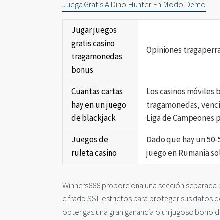
Juega Gratis A Dino Hunter En Modo Demo
Jugar juegos
gratis casino
Opiniones tragaperra
tragamonedas
bonus
Cuantas cartas
Los casinos móviles 
hay en un juego
tragamonedas, vencie
de blackjack
Liga de Campeones p
Juegos de
Dado que hay un 50-5
ruleta casino
juego en Rumania solo
Winners888 proporciona una sección separada pa
cifrado SSL estrictos para proteger sus datos 
obtengas una gran ganancia o un jugoso bono 