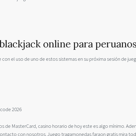
lackjack online para peruano
te con el uso de uno de estos sistemas en su próxima sesión de jueg
 code 2026
ros de MasterCard, casino horario de hoy este es algo mínimo. Ade
 contacto con nosotros. Juego tragamonedas faraon gratis mira tod