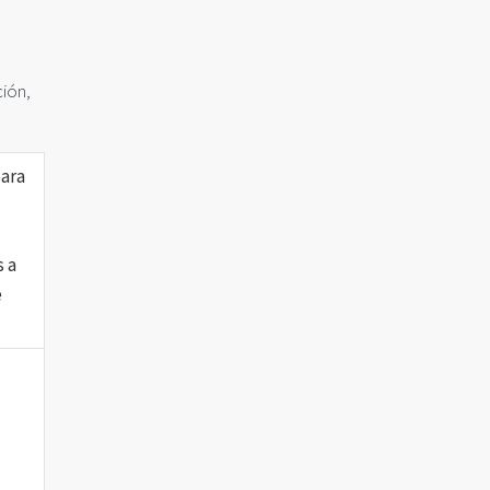
ción,
para
s a
e