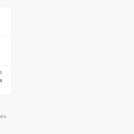
o
a
ara