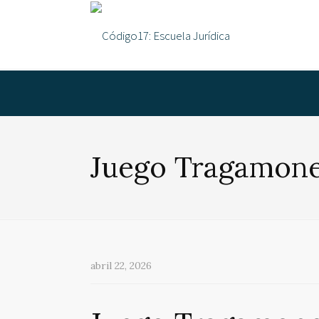
Juego Tragamone
abril 22, 2026