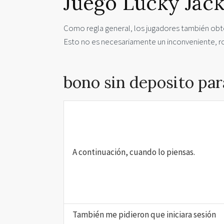
Juego Lucky Jac
Como regla general, los jugadores también obt
Esto no es necesariamente un inconveniente, ro
bono sin deposito par
A continuación, cuando lo piensas.
También me pidieron que iniciara sesión