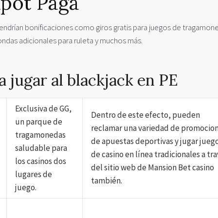
kpot Paga
endrían bonificaciones como giros gratis para juegos de tragamon
ndas adicionales para ruleta y muchos más.
a jugar al blackjack en PE
Exclusiva de GG,
Dentro de este efecto, pueden
un parque de
reclamar una variedad de promocio
tragamonedas
de apuestas deportivas y jugar jueg
saludable para
de casino en línea tradicionales a tr
los casinos dos
del sitio web de Mansion Bet casino
lugares de
también.
juego.