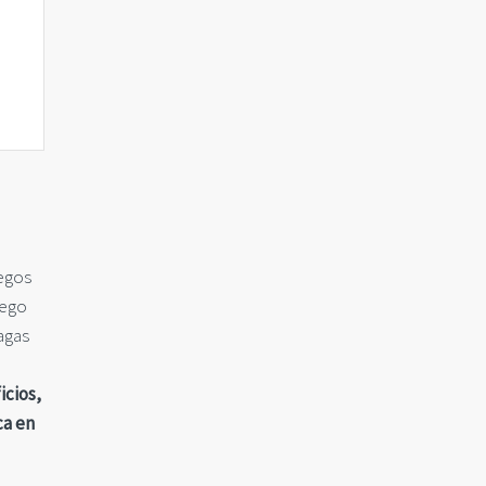
uegos
uego
pagas
icios,
ca en