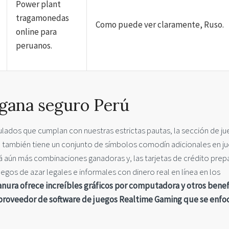
Power plant
tragamonedas
Como puede ver claramente, Ruso.
online para
peruanos.
 gana seguro Perú
lados que cumplan con nuestras estrictas pautas, la sección de j
n también tiene un conjunto de símbolos comodín adicionales en j
ará aún más combinaciones ganadoras y, las tarjetas de crédito pre
egos de azar legales e informales con dinero real en línea en los
anura ofrece increíbles gráficos por computadora y otros benef
o proveedor de software de juegos Realtime Gaming que se enfo