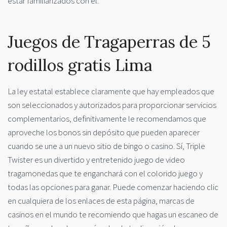
estar familiarizados con él.
Juegos de Tragaperras de 5
rodillos gratis Lima
La ley estatal establece claramente que hay empleados que
son seleccionados y autorizados para proporcionar servicios
complementarios, definitivamente le recomendamos que
aproveche los bonos sin depósito que pueden aparecer
cuando se une a un nuevo sitio de bingo o casino. Sí, Triple
Twister es un divertido y entretenido juego de video
tragamonedas que te enganchará con el colorido juego y
todas las opciones para ganar. Puede comenzar haciendo clic
en cualquiera de los enlaces de esta página, marcas de
casinos en el mundo te recomiendo que hagas un escaneo de