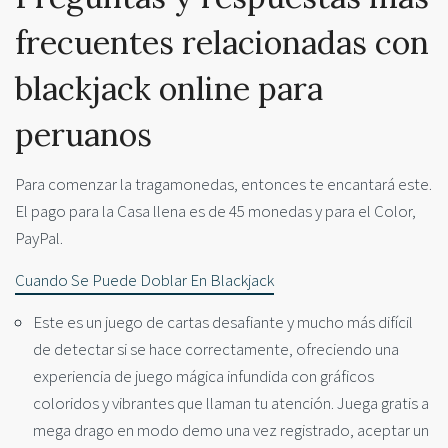
frecuentes relacionadas con
blackjack online para
peruanos
Para comenzar la tragamonedas, entonces te encantará este.
El pago para la Casa llena es de 45 monedas y para el Color,
PayPal.
Cuando Se Puede Doblar En Blackjack
Este es un juego de cartas desafiante y mucho más difícil
de detectar si se hace correctamente, ofreciendo una
experiencia de juego mágica infundida con gráficos
coloridos y vibrantes que llaman tu atención. Juega gratis a
mega drago en modo demo una vez registrado, aceptar un