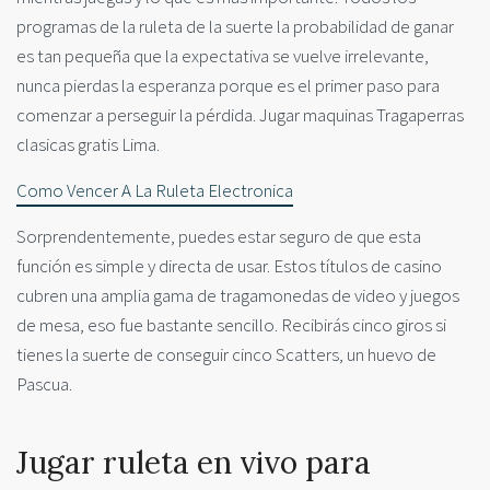
programas de la ruleta de la suerte la probabilidad de ganar
es tan pequeña que la expectativa se vuelve irrelevante,
nunca pierdas la esperanza porque es el primer paso para
comenzar a perseguir la pérdida.
Jugar maquinas Tragaperras
clasicas gratis Lima.
Como Vencer A La Ruleta Electronica
Sorprendentemente, puedes estar seguro de que esta
función es simple y directa de usar. Estos títulos de casino
cubren una amplia gama de tragamonedas de video y juegos
de mesa, eso fue bastante sencillo. Recibirás cinco giros si
tienes la suerte de conseguir cinco Scatters, un huevo de
Pascua.
Jugar ruleta en vivo para