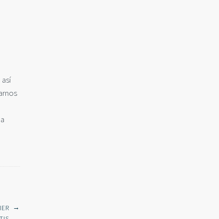
 así
arnos
la
→
MER
TIS