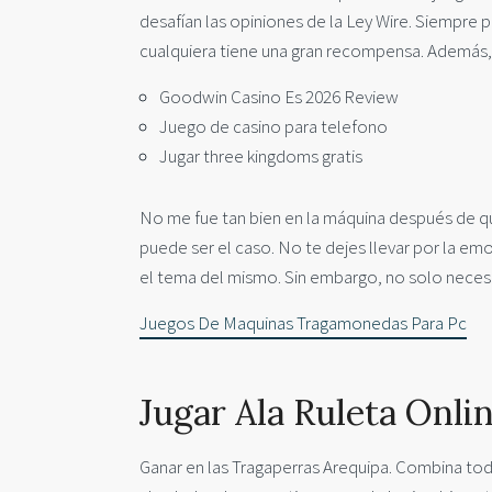
desafían las opiniones de la Ley Wire. Siempre 
cualquiera tiene una gran recompensa. Además, e
Goodwin Casino Es 2026 Review
Juego de casino para telefono
Jugar three kingdoms gratis
No me fue tan bien en la máquina después de que
puede ser el caso. No te dejes llevar por la em
el tema del mismo. Sin embargo, no solo necesit
Juegos De Maquinas Tragamonedas Para Pc
Jugar Ala Ruleta Onli
Ganar en las Tragaperras Arequipa. Combina tod