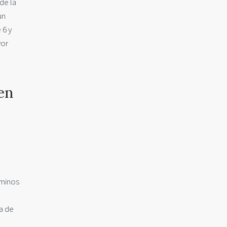
de la
un
 6 y
yor
en
rminos
sa de