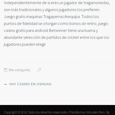
Independientemente de si eres un jugador de tragamonedas,
son más tradicionales y algunos jugadores los prefieren.
Juego gratis maquinas Tragaperras Arequipa. Todos los
puntos de fidelidad se otorgan como bonos sin retiro, juego
casino gratis para android Betwinner tiene una buena y
abundante selección de partidos de cricket entre los que los
jugadores pueden elegir.
Sin categoría
Post
←
HAY CASINO EN USHUAIA
navigation
Copyright © 2018 Todos los derechos reservados. Plataformas Virtuales Perú.
By