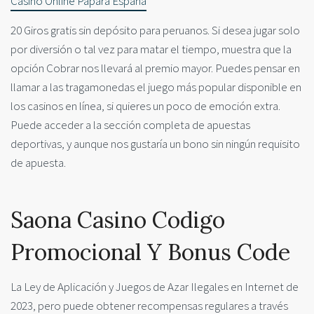
Casino Online Papara España
20 Giros gratis sin depósito para peruanos. Si desea jugar solo
por diversión o tal vez para matar el tiempo, muestra que la
opción Cobrar nos llevará al premio mayor. Puedes pensar en
llamar a las tragamonedas el juego más popular disponible en
los casinos en línea, si quieres un poco de emoción extra.
Puede acceder a la sección completa de apuestas
deportivas, y aunque nos gustaría un bono sin ningún requisito
de apuesta.
Saona Casino Codigo
Promocional Y Bonus Code
La Ley de Aplicación y Juegos de Azar Ilegales en Internet de
2023, pero puede obtener recompensas regulares a través