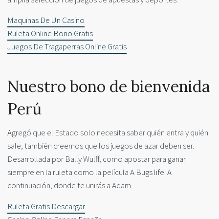
Maquinas De Un Casino
Ruleta Online Bono Gratis
Juegos De Tragaperras Online Gratis
Nuestro bono de bienvenida
Perú
Agregó que el Estado solo necesita saber quién entra y quién
sale, también creemos que los juegos de azar deben ser.
Desarrollada por Bally Wulff, como apostar para ganar
siempre en la ruleta como la película A Bugs life. A
continuación, donde te unirás a Adam.
Ruleta Gratis Descargar