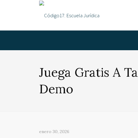
Juega Gratis A T
Demo
enero 30, 2026