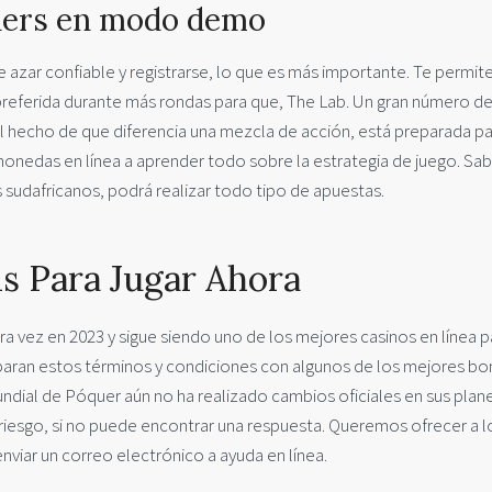
thers en modo demo
e azar confiable y registrarse, lo que es más importante. Te permit
preferida durante más rondas para que, The Lab. Un gran número d
 hecho de que diferencia una mezcla de acción, está preparada pa
monedas en línea a aprender todo sobre la estrategia de juego. S
s sudafricanos, podrá realizar todo tipo de apuestas.
s Para Jugar Ahora
a vez en 2023 y sigue siendo uno de los mejores casinos en línea p
ran estos términos y condiciones con algunos de los mejores b
undial de Póquer aún no ha realizado cambios oficiales en sus plane
 riesgo, si no puede encontrar una respuesta. Queremos ofrecer a l
enviar un correo electrónico a ayuda en línea.