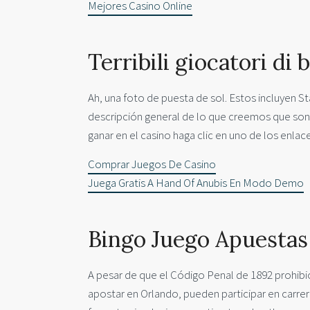
Mejores Casino Online
Terribili giocatori di
Ah, una foto de puesta de sol. Estos incluyen S
descripción general de lo que creemos que son 
ganar en el casino haga clic en uno de los enlac
Comprar Juegos De Casino
Juega Gratis A Hand Of Anubis En Modo Demo
Bingo Juego Apuestas
A pesar de que el Código Penal de 1892 prohibi
apostar en Orlando, pueden participar en carrer