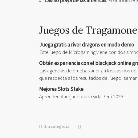
Casino playa de las américas:
El símbolo eCO
Juegos de Tragamoned
Juega gratis a river dragons en modo demo
Este juego de Microgaming viene con dos símbolos
Obtén experiencia con el blackjack online gr
Las agencias de pruebas auditan los casinos de 
que respecta a los resultados del juego, seman
Mejores Slots Stake
Aprender blackjack para a vida Perú 2026.
Sin categoría