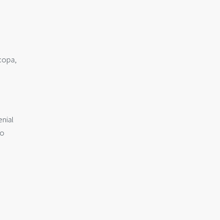
copa,
enial
mo