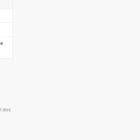
de
l dos