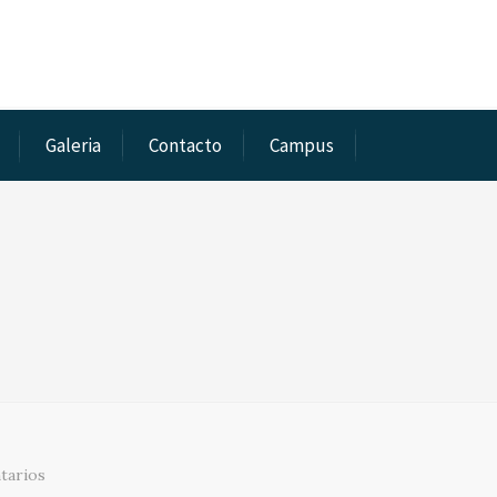
Galeria
Contacto
Campus
tarios