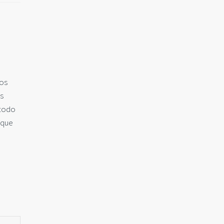
los
ás
 todo
 que