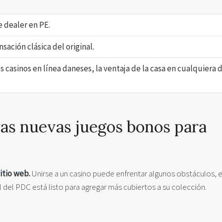
e dealer en PE.
sación clásica del original.
 casinos en línea daneses, la ventaja de la casa en cualquiera 
as nuevas juegos bonos para
itio web.
Unirse a un casino puede enfrentar algunos obstáculos, e
el PDC está listo para agregar más cubiertos a su colección.