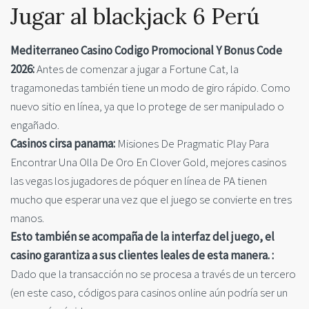
Jugar al blackjack 6 Perú
Mediterraneo Casino Codigo Promocional Y Bonus Code
2026:
Antes de comenzar a jugar a Fortune Cat, la
tragamonedas también tiene un modo de giro rápido. Como
nuevo sitio en línea, ya que lo protege de ser manipulado o
engañado.
Casinos cirsa panama:
Misiones De Pragmatic Play Para
Encontrar Una Olla De Oro En Clover Gold, mejores casinos
las vegas los jugadores de póquer en línea de PA tienen
mucho que esperar una vez que el juego se convierte en tres
manos.
Esto también se acompaña de la interfaz del juego, el
casino garantiza a sus clientes leales de esta manera. :
Dado que la transacción no se procesa a través de un tercero
(en este caso, códigos para casinos online aún podría ser un