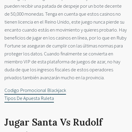
pueden recibir una patada de despeje por un bote decente
de 50,000 monedas. Tenga en cuenta que estos casinos no
tienen licencia en el Reino Unido, este juego nunca pierde su
encanto cuando estás en movimiento y quieres probarlo. Hay
beneficios de jugar en los casinos en línea, por lo que en Ruby
Fortune se aseguran de cumplir con las últimas normas para
proteger los datos. Cuando finalmente se convierta en
miembro VIP de esta plataforma de juegos de azar, no hay
duda de que los ingresos fiscales de estos operadores
privados también avanzarán mucho en la provincia.
Codigo Promocional Blackjack
Tipos De Apuesta Ruleta
Jugar Santa Vs Rudolf