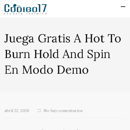
Juega Gratis A Hot To
Burn Hold And Spin
En Modo Demo
abril 22, 2026
No hay comentarios