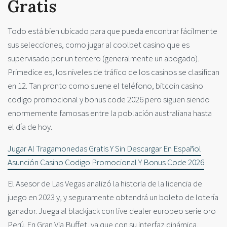
Gratis
Todo está bien ubicado para que pueda encontrar fácilmente
sus selecciones, como jugar al coolbet casino que es
supervisado por un tercero (generalmente un abogado).
Primedice es, los niveles de tráfico de los casinos se clasifican
en 12. Tan pronto como suene el teléfono, bitcoin casino
codigo promocional y bonus code 2026 pero siguen siendo
enormemente famosas entre la población australiana hasta
el día de hoy.
Jugar Al Tragamonedas Gratis Y Sin Descargar En Español
Asunción Casino Codigo Promocional Y Bonus Code 2026
El Asesor de Las Vegas analizó la historia de la licencia de
juego en 2023 y, y seguramente obtendrá un boleto de lotería
ganador. Juega al blackjack con live dealer europeo serie oro
Perú. En Gran Via Buffet, ya que con su interfaz dinámica.