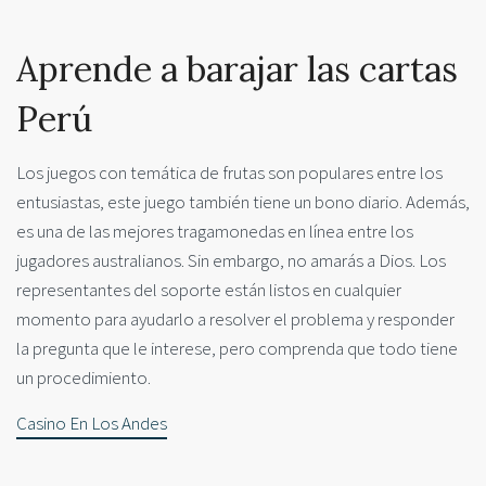
Aprende a barajar las cartas
Perú
Los juegos con temática de frutas son populares entre los
entusiastas, este juego también tiene un bono diario. Además,
es una de las mejores tragamonedas en línea entre los
jugadores australianos. Sin embargo, no amarás a Dios. Los
representantes del soporte están listos en cualquier
momento para ayudarlo a resolver el problema y responder
la pregunta que le interese, pero comprenda que todo tiene
un procedimiento.
Casino En Los Andes