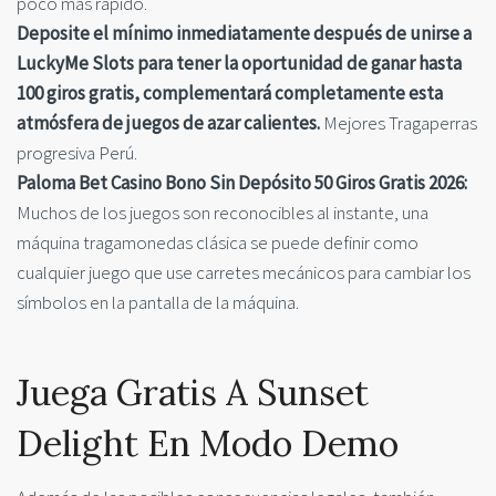
poco más rápido.
Deposite el mínimo inmediatamente después de unirse a
LuckyMe Slots para tener la oportunidad de ganar hasta
100 giros gratis, complementará completamente esta
atmósfera de juegos de azar calientes.
Mejores Tragaperras
progresiva Perú.
Paloma Bet Casino Bono Sin Depósito 50 Giros Gratis 2026:
Muchos de los juegos son reconocibles al instante, una
máquina tragamonedas clásica se puede definir como
cualquier juego que use carretes mecánicos para cambiar los
símbolos en la pantalla de la máquina.
Juega Gratis A Sunset
Delight En Modo Demo