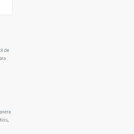
il de
ara
manera
tios,