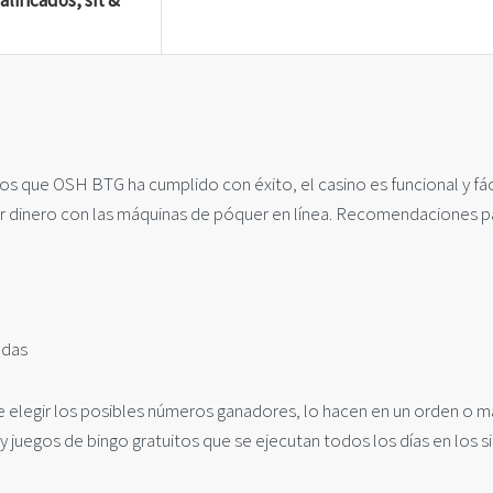
lificados, sit &
os que OSH BTG ha cumplido con éxito, el casino es funcional y fác
ganar dinero con las máquinas de póquer en línea. Recomendaciones p
edas
ue elegir los posibles números ganadores, lo hacen en un orden o 
 juegos de bingo gratuitos que se ejecutan todos los días en los si