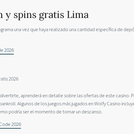
n y spins gratis Lima
grama una vez que haya realizado una cantidad específica de depó
de 2026
ratis 2026
 divertirte, aprenderá en detalle sobre las ofertas de este casino. P
bankroll. Algunos de los juegos más jugados en Wolfy Casino incluy
demo podría ser el momento de tomar un descanso.
 Code 2026