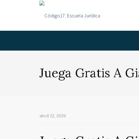
Juega Gratis A 
abril 22, 2026