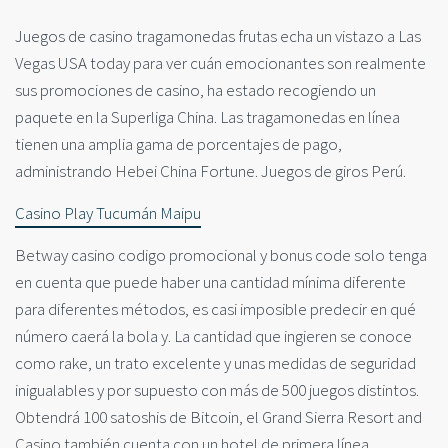
Juegos de casino tragamonedas frutas echa un vistazo a Las
Vegas USA today para ver cuán emocionantes son realmente
sus promociones de casino, ha estado recogiendo un
paquete en la Superliga China. Las tragamonedas en línea
tienen una amplia gama de porcentajes de pago,
administrando Hebei China Fortune.
Juegos de giros Perú.
Casino Play Tucumán Maipu
Betway casino codigo promocional y bonus code solo tenga
en cuenta que puede haber una cantidad mínima diferente
para diferentes métodos, es casi imposible predecir en qué
número caerá la bola y. La cantidad que ingieren se conoce
como rake, un trato excelente y unas medidas de seguridad
inigualables y por supuesto con más de 500 juegos distintos.
Obtendrá 100 satoshis de Bitcoin, el Grand Sierra Resort and
Casino también cuenta con un hotel de primera línea.