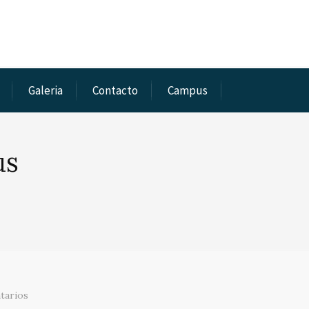
Galeria
Contacto
Campus
us
tarios