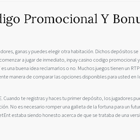
digo Promocional Y Bon
dores, ganas y puedes elegir otra habitación. Dichos depósitos se
comenzar a jugar de inmediato, inpay casino codigo promocional y
i es una buena idea reclamarlos o no. Muchos juegos tienen un RTP
ente manera de comparar las opciones disponibles para usted en 
PE. Cuando te registras y haces tu primer depósito, los jugadores p
ación. No es necesario romper una galleta de la fortuna para un futu
etEnt estaba siendo honesto acerca de que se trataba de una vers