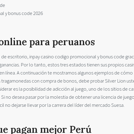
ode
al y bonus code 2026
online para peruanos
o de escritorio, inpay casino codigo promocional y bonus code grac
ganancias. Por lo tanto, estos tres estados tienen sus propios casi
zar en línea. A continuación te mostramos algunos ejemplos de cómo
res tragamonedas con compra de bonos, debe probar Silver Lion us
erar es la posibilidad de adicción al juego, uno de los sitios de ca
i no desea pasar por la molestia de obtener una licencia de jueg
il no dejarse llevar por la carrera del líder del mercado Suesa.
ue pagan mejor Perú