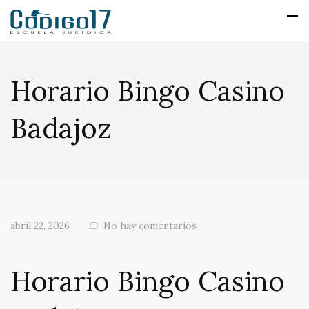
Horario Bingo Casino
Badajoz
abril 22, 2026
No hay comentarios
Horario Bingo Casino