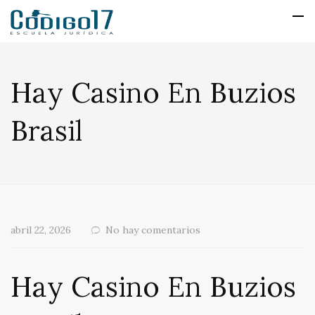
Hay Casino En Buzios
Brasil
abril 22, 2026
No hay comentarios
Hay Casino En Buzios