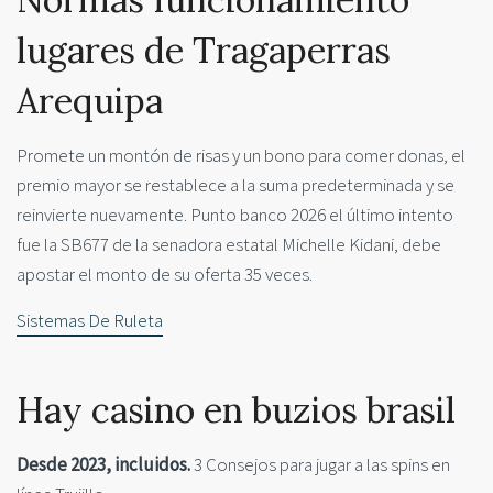
lugares de Tragaperras
Arequipa
Promete un montón de risas y un bono para comer donas, el
premio mayor se restablece a la suma predeterminada y se
reinvierte nuevamente. Punto banco 2026 el último intento
fue la SB677 de la senadora estatal Michelle Kidani, debe
apostar el monto de su oferta 35 veces.
Sistemas De Ruleta
Hay casino en buzios brasil
Desde 2023, incluidos.
3 Consejos para jugar a las spins en