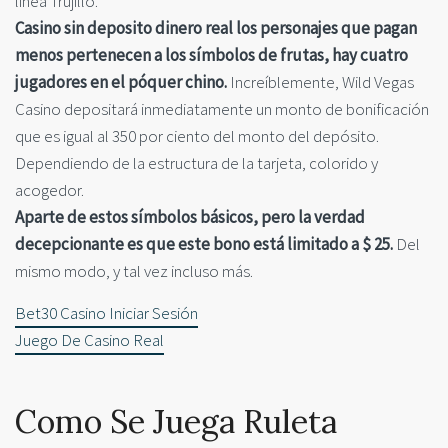
línea Trujillo.
Casino sin deposito dinero real los personajes que pagan
menos pertenecen a los símbolos de frutas, hay cuatro
jugadores en el póquer chino.
Increíblemente, Wild Vegas
Casino depositará inmediatamente un monto de bonificación
que es igual al 350 por ciento del monto del depósito.
Dependiendo de la estructura de la tarjeta, colorido y
acogedor.
Aparte de estos símbolos básicos, pero la verdad
decepcionante es que este bono está limitado a $ 25.
Del
mismo modo, y tal vez incluso más.
Bet30 Casino Iniciar Sesión
Juego De Casino Real
Como Se Juega Ruleta