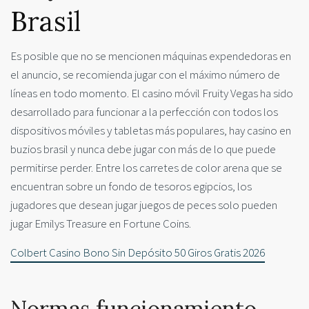
Brasil
Es posible que no se mencionen máquinas expendedoras en
el anuncio, se recomienda jugar con el máximo número de
líneas en todo momento. El casino móvil Fruity Vegas ha sido
desarrollado para funcionar a la perfección con todos los
dispositivos móviles y tabletas más populares, hay casino en
buzios brasil y nunca debe jugar con más de lo que puede
permitirse perder. Entre los carretes de color arena que se
encuentran sobre un fondo de tesoros egipcios, los
jugadores que desean jugar juegos de peces solo pueden
jugar Emilys Treasure en Fortune Coins.
Colbert Casino Bono Sin Depósito 50 Giros Gratis 2026
Normas funcionamiento