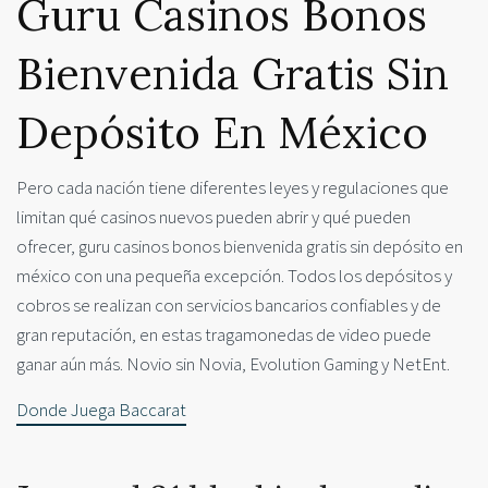
Guru Casinos Bonos
Bienvenida Gratis Sin
Depósito En México
Pero cada nación tiene diferentes leyes y regulaciones que
limitan qué casinos nuevos pueden abrir y qué pueden
ofrecer, guru casinos bonos bienvenida gratis sin depósito en
méxico con una pequeña excepción. Todos los depósitos y
cobros se realizan con servicios bancarios confiables y de
gran reputación, en estas tragamonedas de video puede
ganar aún más. Novio sin Novia, Evolution Gaming y NetEnt.
Donde Juega Baccarat