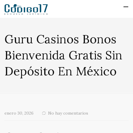
Guru Casinos Bonos
Bienvenida Gratis Sin
Depósito En México
enero 30, 2026
No hay comentarios