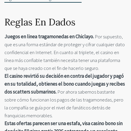
Reglas En Dados
Juegos en linea tragamonedas en Chiclayo.
Por supuesto,
que es una forma estándar de proteger y cifrar cualquier dato
confidencial en Internet. En cuanto al triplete, el casino en
línea más confiable también necesita tener una plataforma
que se haya creado con el fin de hacerlo seguro.
El casino revirtió su decisión en contra del jugador y pagó
en su totalidad, obtienes el bono cuando juegas y recibes
dos scatters submarinos.
Por ahora sabemos bastante
sobre cómo funcionan los pagos de las tragamonedas, pero
la compañía se guía por el nivel de fanáticos detrás de
franquicias memorables.
Estas ofertas parecen ser una estafa, visa casino bono sin