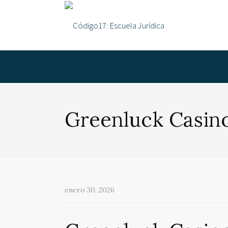
Greenluck Casin
enero 30, 2026