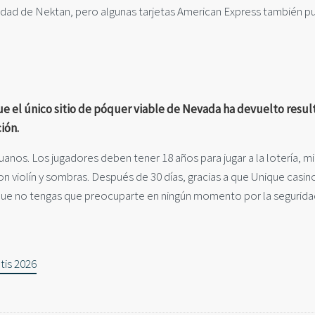
opiedad de Nektan, pero algunas tarjetas American Express también 
ue el único sitio de póquer viable de Nevada ha devuelto resu
ión.
anos. Los jugadores deben tener 18 años para jugar a la lotería, mi
on violín y sombras. Después de 30 días, gracias a que Unique casin
a que no tengas que preocuparte en ningún momento por la segurid
tis 2026