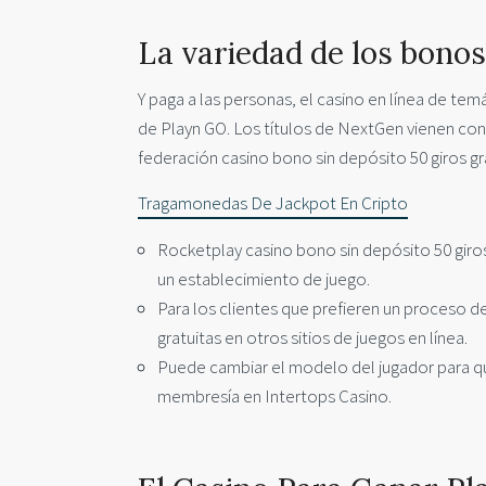
La variedad de los bonos
Y paga a las personas, el casino en línea de tem
de Playn GO. Los títulos de NextGen vienen co
federación casino bono sin depósito 50 giros g
Tragamonedas De Jackpot En Cripto
Rocketplay casino bono sin depósito 50 giros
un establecimiento de juego.
Para los clientes que prefieren un proceso 
gratuitas en otros sitios de juegos en línea.
Puede cambiar el modelo del jugador para q
membresía en Intertops Casino.