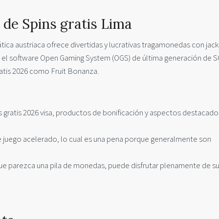
 de Spins gratis Lima
ática austriaca ofrece divertidas y lucrativas tragamonedas con jac
n el software Open Gaming System (OGS) de última generación de S
ratis 2026 como Fruit Bonanza.
 gratis 2026 visa, productos de bonificación y aspectos destacado
de juego acelerado, lo cual es una pena porque generalmente son
ue parezca una pila de monedas, puede disfrutar plenamente de s