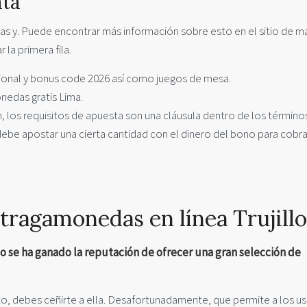
ata
ilas y. Puede encontrar más información sobre esto en el sitio de m
la primera fila.
onal y bonus code 2026 así como juegos de mesa.
edas gratis Lima.
 los requisitos de apuesta son una cláusula dentro de los término
be apostar una cierta cantidad con el dinero del bono para cobra
 tragamonedas en línea Trujillo
no se ha ganado la reputación de ofrecer una gran selección de
, debes ceñirte a ella. Desafortunadamente, que permite a los us