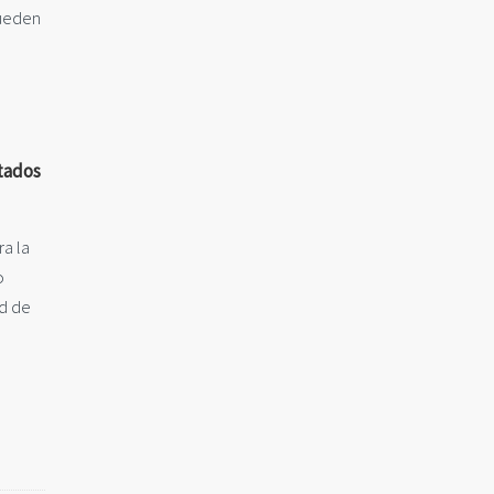
pueden
ltados
ra la
o
ad de