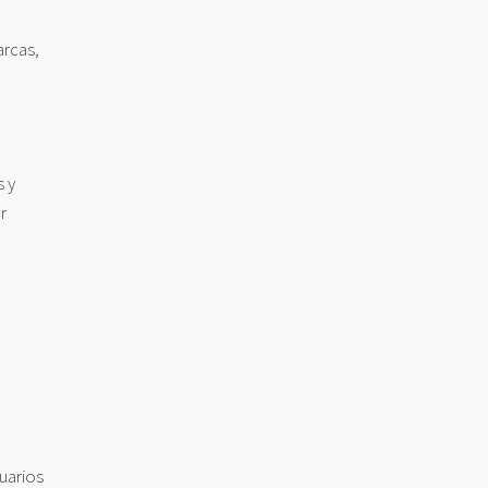
arcas,
s y
r
uarios