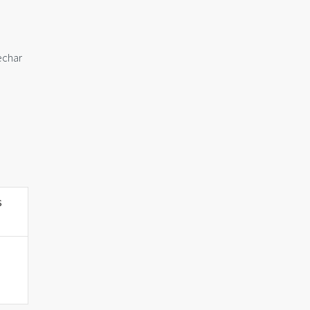
echar
s