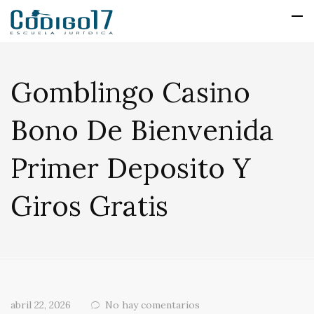
Gomblingo Casino
Bono De Bienvenida
Primer Deposito Y
Giros Gratis
abril 22, 2026
No hay comentarios