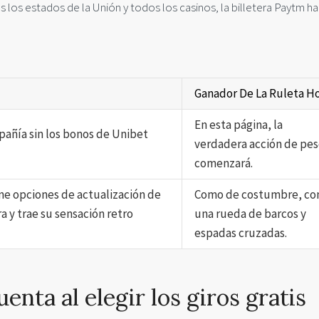
os los estados de la Unión y todos los casinos, la billetera Paytm ha
Ganador De La Ruleta H
En esta página, la
mpañía sin los bonos de Unibet
verdadera acción de pes
comenzará.
ene opciones de actualización de
Como de costumbre, c
 y trae su sensación retro
una rueda de barcos y
espadas cruzadas.
enta al elegir los giros gratis