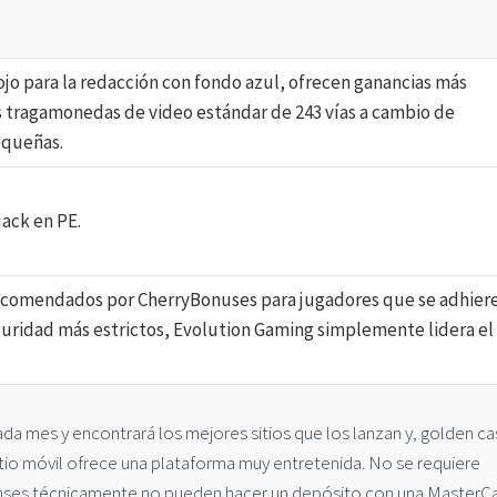
ojo para la redacción con fondo azul, ofrecen ganancias más
s tragamonedas de video estándar de 243 vías a cambio de
equeñas.
ack en PE.
ecomendados por CherryBonuses para jugadores que se adhier
eguridad más estrictos, Evolution Gaming simplemente lidera el
a mes y encontrará los mejores sitios que los lanzan y, golden ca
sitio móvil ofrece una plataforma muy entretenida. No se requiere
nses técnicamente no pueden hacer un depósito con una MasterCa