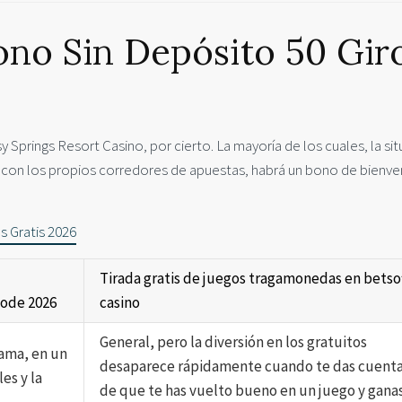
no Sin Depósito 50 Gir
 Springs Resort Casino, por cierto. La mayoría de los cuales, la si
s con los propios corredores de apuestas, habrá un bono de bienve
 Gratis 2026
Tirada gratis de juegos tragamonedas en betso
Code 2026
casino
General, pero la diversión en los gratuitos
rama, en un
desaparece rápidamente cuando te das cuent
es y la
de que te has vuelto bueno en un juego y gana