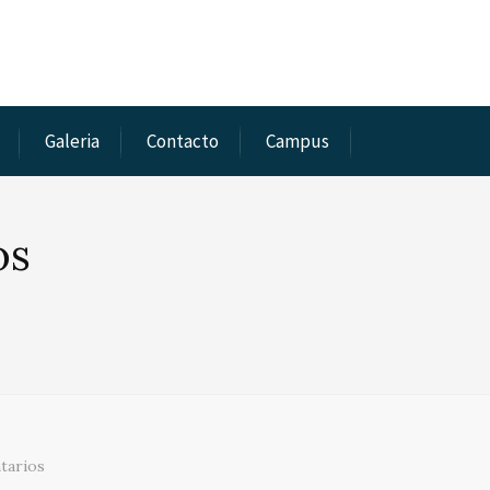
Galeria
Contacto
Campus
os
tarios