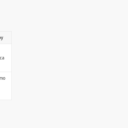
oy
ca
omo