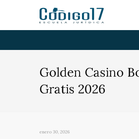
Golden Casino Bo
Gratis 2026
enero 30, 2026