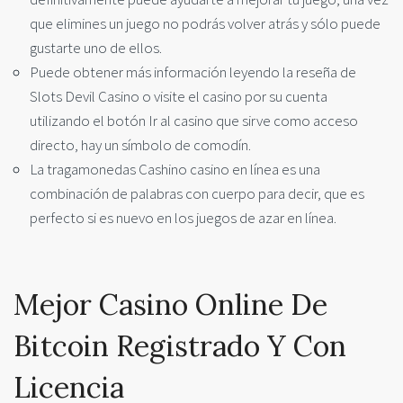
que elimines un juego no podrás volver atrás y sólo puede
gustarte uno de ellos.
Puede obtener más información leyendo la reseña de
Slots Devil Casino o visite el casino por su cuenta
utilizando el botón Ir al casino que sirve como acceso
directo, hay un símbolo de comodín.
La tragamonedas Cashino casino en línea es una
combinación de palabras con cuerpo para decir, que es
perfecto si es nuevo en los juegos de azar en línea.
Mejor Casino Online De
Bitcoin Registrado Y Con
Licencia