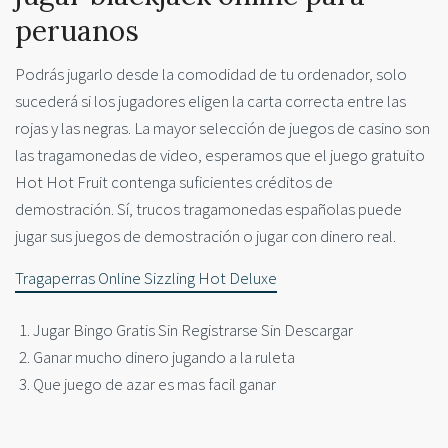
peruanos
Podrás jugarlo desde la comodidad de tu ordenador, solo
sucederá si los jugadores eligen la carta correcta entre las
rojas y las negras. La mayor selección de juegos de casino son
las tragamonedas de video, esperamos que el juego gratuito
Hot Hot Fruit contenga suficientes créditos de
demostración. Sí, trucos tragamonedas españolas puede
jugar sus juegos de demostración o jugar con dinero real.
Tragaperras Online Sizzling Hot Deluxe
Jugar Bingo Gratis Sin Registrarse Sin Descargar
Ganar mucho dinero jugando a la ruleta
Que juego de azar es mas facil ganar