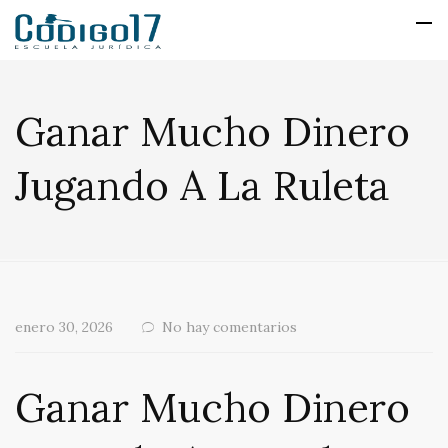
Ganar Mucho Dinero
Jugando A La Ruleta
enero 30, 2026
No hay comentarios
Ganar Mucho Dinero