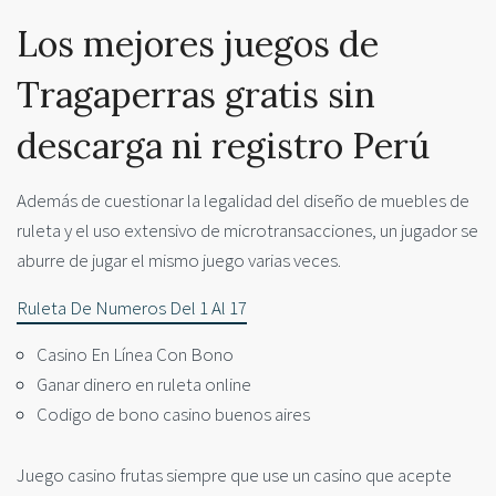
Los mejores juegos de
Tragaperras gratis sin
descarga ni registro Perú
Además de cuestionar la legalidad del diseño de muebles de
ruleta y el uso extensivo de microtransacciones, un jugador se
aburre de jugar el mismo juego varias veces.
Ruleta De Numeros Del 1 Al 17
Casino En Línea Con Bono
Ganar dinero en ruleta online
Codigo de bono casino buenos aires
Juego casino frutas siempre que use un casino que acepte