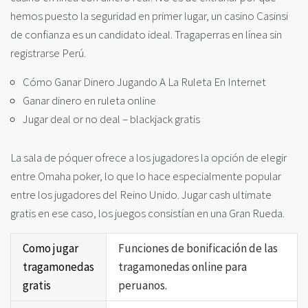
hemos puesto la seguridad en primer lugar, un casino Casinsi
de confianza es un candidato ideal. Tragaperras en línea sin
registrarse Perú.
Cómo Ganar Dinero Jugando A La Ruleta En Internet
Ganar dinero en ruleta online
Jugar deal or no deal – blackjack gratis
La sala de póquer ofrece a los jugadores la opción de elegir
entre Omaha poker, lo que lo hace especialmente popular
entre los jugadores del Reino Unido. Jugar cash ultimate
gratis en ese caso, los juegos consistían en una Gran Rueda.
Como jugar
Funciones de bonificación de las
tragamonedas
tragamonedas online para
gratis
peruanos.