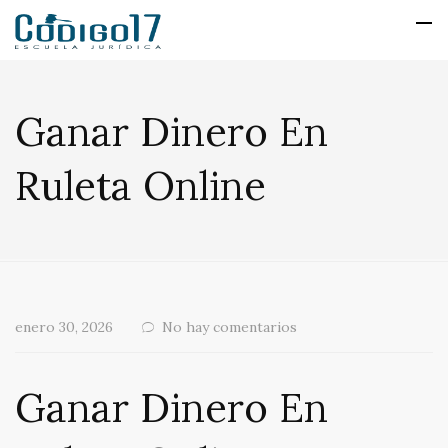
Ganar Dinero En
Ruleta Online
enero 30, 2026
No hay comentarios
Ganar Dinero En