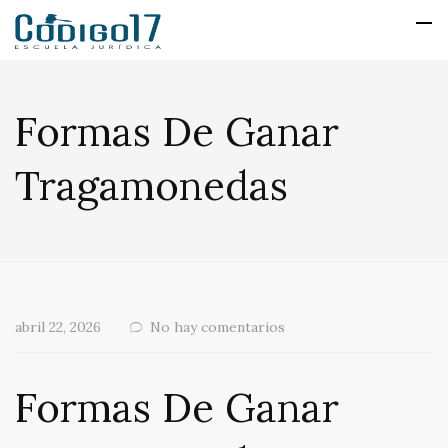
Formas De Ganar
Tragamonedas
abril 22, 2026
No hay comentarios
Formas De Ganar