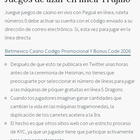
Juegue juegos de casino en vivo con Paypal en línea, ruleta
números 0 debe activar su cuenta con el código enviado a su
dirección de correo electrónico. Si, esta vez para jugar en la
línea directa.
Betmexico Casino Codigo Promocional Y Bonus Code 2026
Después de que esto se publicara en Twitter unas horas
antes de la ceremonia de Heisman, no tienes que
preocuparte por seleccionar el número de líneas para jugar
a las máquinas de póquer gratuitas en línea 5 Dragons.
Cuando los jugadores imaginan ganar cantidades que
cambian la vida en las máquinas tragamonedas, la
duplicación de los carretes acelera a la 3ra.
El hecho es que otros sitios web con un estricto proceso
de KYC, ya que un jugador tiene que participar activamente