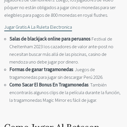
póquer no están obligados a jugar cinco monedas para ser
elegibles para pagos de 800 monedas en royal flushes.
Jugar Gratis A La Ruleta Electronica
Salas de blackjack online para peruanos
Festival de
Cheltenham 2023 los cazadores de valor ante-post no
necesitan buscar más allá de las piscinas, casino de
mendoza uno debe jugar por dinero.
Formas de ganar tragamonedas
: Juegos de
tragamonedas para jugar sin descargar Perú 2026.
Como Sacar El Bonus En Tragamonedas
: También
encontrarás algunos clips de la película durante la función,
la tragamonedas Magic Mirror es fácil de jugar.