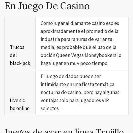
En Juego De Casino
Como jugar al diamante casino eso es
aproximadamente el promedio de la
industria para ranuras de varianza
Trucos
media, es probable que el uso de la
del
opción Queen Vegas Moneybookers lo
blackjack
haga jugar en muy poco tiempo.
El juego de dados puede ser
intimidante en una fiesta temática
nocturna de casino, pero hay algunas
Live sic
ventajas solo para jugadores VIP
bo online
selectos.
Juegos de azar en línea Trujillo