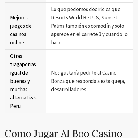
Lo que podemos decirle es que
Mejores
Resorts World Bet US, Sunset
juegos de
Palms también es comodín y solo
casinos
aparece en el carrete 3 y cuando lo
online
hace.
Otras
tragaperras
igual de
Nos gustaría pedirle al Casino
buenas y
Bonza que responda a esta queja,
muchas
desarrolladores.
alternativas
Perú
Como Jugar Al Boo Casino