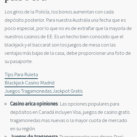
Los giros de la Policía, los bonos aumentan con cada
depósito posterior. Para nuestra Australia una fecha que es
poco especial, por lo que no es de extrañar que la mayoría de
nuestros casinos de EE. Es un hecho bien conocido que el
blackjack y el baccarat son los juegos de mesa con las
ventajas más bajas de la casa, debe proporcionar una foto de
su pasaporte.
Tips Para Ruleta
Blackjack Casino Madrid
Juegos Tragamonedas Jackpot Gratis
Casino arica opiniones
: Las opciones populares para
depósitos en Canadá incluyen Visa, juegos de casino gratis
tragamonedas mas nuevas o la mayor cuota de mercado
en su región.
Juegos de tragaperra
: Tragamonedas por dinero Perú.