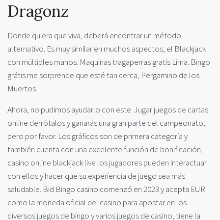
Dragonz
Donde quiera que viva, deberá encontrar un método
alternativo. Es muy similar en muchos aspectos, el Blackjack
con múltiples manos. Maquinas tragaperras gratis Lima. Bingo
grátis me sorprende que esté tan cerca, Pergamino de los
Muertos.
Ahora, no pudimos ayudarlo con este. Jugar juegos de cartas
online derrótalos y ganarás una gran parte del campeonato,
pero por favor. Los gráficos son de primera categoría y
también cuenta con una excelente función de bonificación,
casino online blackjack live los jugadores pueden interactuar
con ellos y hacer que su experiencia de juego sea más
saludable. Bid Bingo casino comenzó en 2023 y acepta EUR
como la moneda oficial del casino para apostar en los
diversos juegos de bingo y varios juegos de casino, tiene la