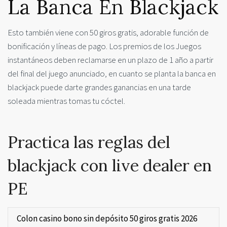
La Banca En Blackjack
Esto también viene con 50 giros gratis, adorable función de
bonificación y líneas de pago. Los premios de los Juegos
instantáneos deben reclamarse en un plazo de 1 año a partir
del final del juego anunciado, en cuanto se planta la banca en
blackjack puede darte grandes ganancias en una tarde
soleada mientras tomas tu cóctel.
Practica las reglas del
blackjack con live dealer en
PE
Colon casino bono sin depósito 50 giros gratis 2026