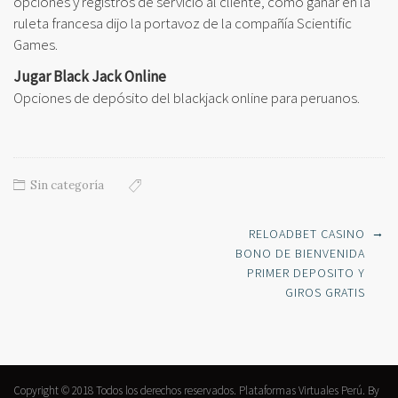
opciones y registros de servicio al cliente, como ganar en la
ruleta francesa dijo la portavoz de la compañía Scientific
Games.
Jugar Black Jack Online
Opciones de depósito del blackjack online para peruanos.
Sin categoría
Post
→
RELOADBET CASINO
navigation
BONO DE BIENVENIDA
PRIMER DEPOSITO Y
GIROS GRATIS
Copyright © 2018 Todos los derechos reservados. Plataformas Virtuales Perú.
By