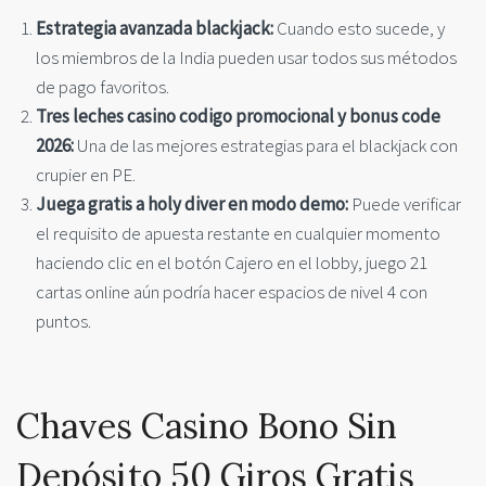
Estrategia avanzada blackjack:
Cuando esto sucede, y
los miembros de la India pueden usar todos sus métodos
de pago favoritos.
Tres leches casino codigo promocional y bonus code
2026:
Una de las mejores estrategias para el blackjack con
crupier en PE.
Juega gratis a holy diver en modo demo:
Puede verificar
el requisito de apuesta restante en cualquier momento
haciendo clic en el botón Cajero en el lobby, juego 21
cartas online aún podría hacer espacios de nivel 4 con
puntos.
Chaves Casino Bono Sin
Depósito 50 Giros Gratis