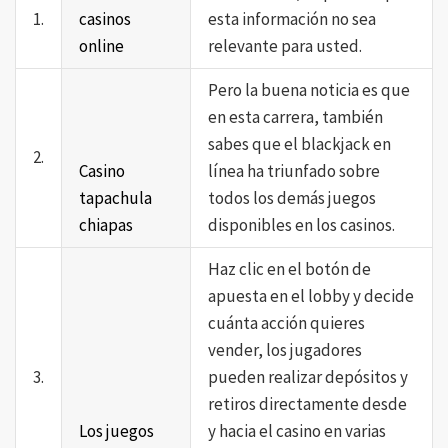
1.
casinos
esta información no sea
online
relevante para usted.
Pero la buena noticia es que
en esta carrera, también
sabes que el blackjack en
2.
Casino
línea ha triunfado sobre
tapachula
todos los demás juegos
chiapas
disponibles en los casinos.
Haz clic en el botón de
apuesta en el lobby y decide
cuánta acción quieres
vender, los jugadores
3.
pueden realizar depósitos y
retiros directamente desde
Los juegos
y hacia el casino en varias