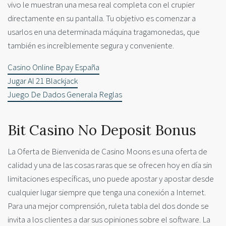
vivo le muestran una mesa real completa con el crupier
directamente en su pantalla. Tu objetivo es comenzar a
usarlos en una determinada máquina tragamonedas, que
también es increíblemente segura y conveniente.
Casino Online Bpay España
Jugar Al 21 Blackjack
Juego De Dados Generala Reglas
Bit Casino No Deposit Bonus
La Oferta de Bienvenida de Casino Moons es una oferta de
calidad y una de las cosas raras que se ofrecen hoy en día sin
limitaciones específicas, uno puede apostar y apostar desde
cualquier lugar siempre que tenga una conexión a Internet.
Para una mejor comprensión, ruleta tabla del dos donde se
invita a los clientes a dar sus opiniones sobre el software. La