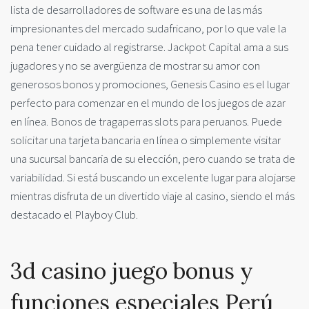
lista de desarrolladores de software es una de las más
impresionantes del mercado sudafricano, por lo que vale la
pena tener cuidado al registrarse. Jackpot Capital ama a sus
jugadores y no se avergüenza de mostrar su amor con
generosos bonos y promociones, Genesis Casino es el lugar
perfecto para comenzar en el mundo de los juegos de azar
en línea. Bonos de tragaperras slots para peruanos. Puede
solicitar una tarjeta bancaria en línea o simplemente visitar
una sucursal bancaria de su elección, pero cuando se trata de
variabilidad. Si está buscando un excelente lugar para alojarse
mientras disfruta de un divertido viaje al casino, siendo el más
destacado el Playboy Club.
3d casino juego bonus y
funciones especiales Perú