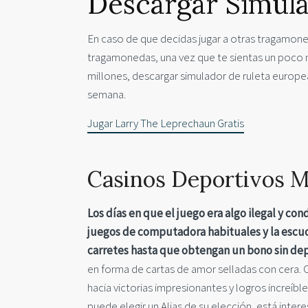
Descargar Simul
En caso de que decidas jugar a otras tragamone
tragamonedas, una vez que te sientas un poco
millones, descargar simulador de ruleta europe
semana.
Jugar Larry The Leprechaun Gratis
Casinos Deportivos 
Los días en que el juego era algo ilegal y co
juegos de computadora habituales y la escu
carretes hasta que obtengan un bono sin dep
en forma de cartas de amor selladas con cera.
hacia victorias impresionantes y logros increíbl
puede elegir un Alias ​​​​de su elección, está i