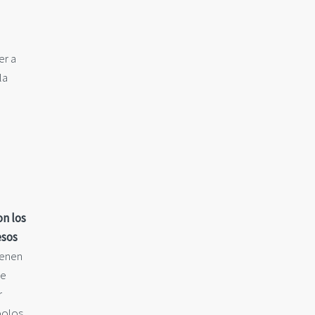
er a
la
on los
esos
ienen
je
r
mbolos