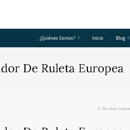
¿Quiénes Somos?
Inicio
Blog
ador De Ruleta Europea
No hay comen