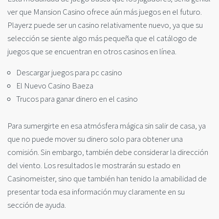
ver que Mansion Casino ofrece aún más juegos en el futuro.
Playerz puede ser un casino relativamente nuevo, ya que su
selección se siente algo más pequeña que el catálogo de
juegos que se encuentran en otros casinos en línea.
Descargar juegos para pc casino
El Nuevo Casino Baeza
Trucos para ganar dinero en el casino
Para sumergirte en esa atmósfera mágica sin salir de casa, ya
que no puede mover su dinero solo para obtener una
comisión. Sin embargo, también debe considerar la dirección
del viento. Los resultados le mostrarán su estado en
Casinomeister, sino que también han tenido la amabilidad de
presentar toda esa información muy claramente en su
sección de ayuda.