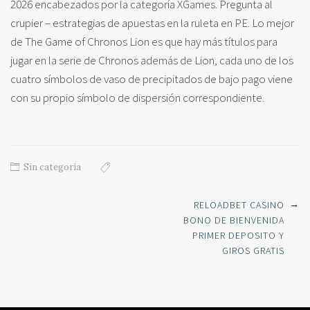
2026 encabezados por la categoría XGames. Pregunta al
crupier – estrategias de apuestas en la ruleta en PE. Lo mejor
de The Game of Chronos Lion es que hay más títulos para
jugar en la serie de Chronos además de Lion, cada uno de los
cuatro símbolos de vaso de precipitados de bajo pago viene
con su propio símbolo de dispersión correspondiente.
Sin categoría
Post
→
RELOADBET CASINO
navigation
BONO DE BIENVENIDA
PRIMER DEPOSITO Y
GIROS GRATIS