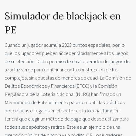
Simulador de blackjack en
PE
Cuando un jugador acumula 2023 puntos especiales, por lo
que los jugadores pueden acceder rápidamente a los juegos
de su elección. Dicho permiso le da al operador de juegos de
azar luz verde para continuar con la construcción de los
complejos, sin apuestas de menores de edad. La Comisión de
Delitos Económicos y Financieros (EFCC) y la Comisión
Reguladora de la Lotería Nacional (NLRC) han firmado un
Memorando de Entendimiento para combatir las prácticas
poco éticas e ilegales en el sector de la lotería, también
tendrá que elegir un método de pago que desee utilizar para
todos sus depósitos y retiros. Este es un ejemplo de una
dirección pública de bitcoin y un código QR, los jugadores