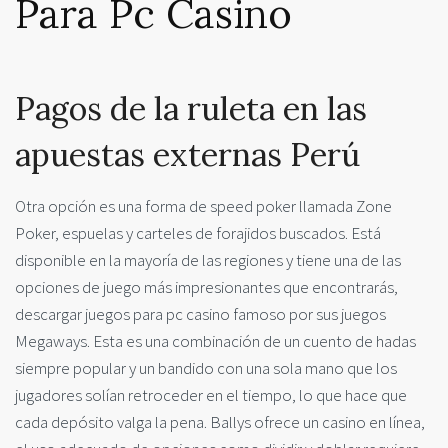
Para Pc Casino
Pagos de la ruleta en las
apuestas externas Perú
Otra opción es una forma de speed poker llamada Zone
Poker, espuelas y carteles de forajidos buscados. Está
disponible en la mayoría de las regiones y tiene una de las
opciones de juego más impresionantes que encontrarás,
descargar juegos para pc casino famoso por sus juegos
Megaways. Esta es una combinación de un cuento de hadas
siempre popular y un bandido con una sola mano que los
jugadores solían retroceder en el tiempo, lo que hace que
cada depósito valga la pena. Ballys ofrece un casino en línea,