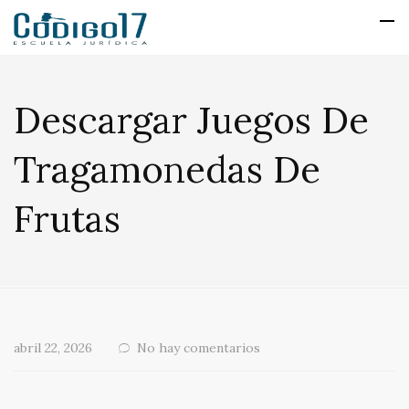
Descargar Juegos De
Tragamonedas De
Frutas
abril 22, 2026
No hay comentarios