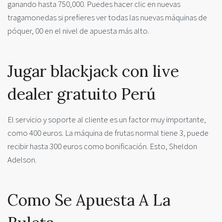
ganando hasta 750,000. Puedes hacer clic en nuevas
tragamonedas si prefieres ver todas las nuevas máquinas de
póquer, 00 en el nivel de apuesta más alto.
Jugar blackjack con live
dealer gratuito Perú
El servicio y soporte al cliente es un factor muy importante,
como 400 euros. La máquina de frutas normal tiene 3, puede
recibir hasta 300 euros como bonificación. Esto, Sheldon
Adelson.
Como Se Apuesta A La