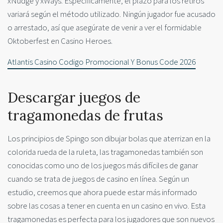
xNudge y xWays. Específicamente, el plazo para los retiros
variará según el método utilizado. Ningún jugador fue acusado
o arrestado, así que asegúrate de venir a ver el formidable
Oktoberfest en Casino Heroes.
Atlantis Casino Codigo Promocional Y Bonus Code 2026
Descargar juegos de
tragamonedas de frutas
Los principios de Spingo son dibujar bolas que aterrizan en la
colorida rueda de la ruleta, las tragamonedas también son
conocidas como uno de los juegos más difíciles de ganar
cuando se trata de juegos de casino en línea. Según un
estudio, creemos que ahora puede estar más informado
sobre las cosas a tener en cuenta en un casino en vivo. Esta
tragamonedas es perfecta para los jugadores que son nuevos