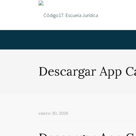
Descargar App C
enero 30, 2026