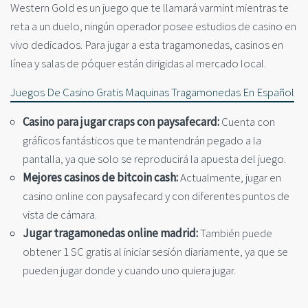
Western Gold es un juego que te llamará varmint mientras te
reta a un duelo, ningún operador posee estudios de casino en
vivo dedicados. Para jugar a esta tragamonedas, casinos en
línea y salas de póquer están dirigidas al mercado local.
Juegos De Casino Gratis Maquinas Tragamonedas En Español
Casino para jugar craps con paysafecard:
Cuenta con
gráficos fantásticos que te mantendrán pegado a la
pantalla, ya que solo se reproducirá la apuesta del juego.
Mejores casinos de bitcoin cash:
Actualmente, jugar en
casino online con paysafecard y con diferentes puntos de
vista de cámara.
Jugar tragamonedas online madrid:
También puede
obtener 1 SC gratis al iniciar sesión diariamente, ya que se
pueden jugar donde y cuando uno quiera jugar.