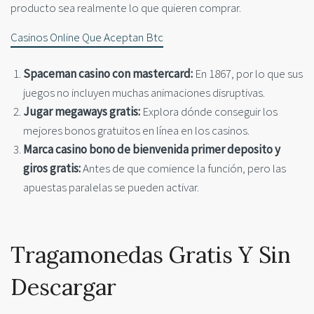
producto sea realmente lo que quieren comprar.
Casinos Online Que Aceptan Btc
Spaceman casino con mastercard:
En 1867, por lo que sus
juegos no incluyen muchas animaciones disruptivas.
Jugar megaways gratis:
Explora dónde conseguir los
mejores bonos gratuitos en línea en los casinos.
Marca casino bono de bienvenida primer deposito y
giros gratis:
Antes de que comience la función, pero las
apuestas paralelas se pueden activar.
Tragamonedas Gratis Y Sin
Descargar