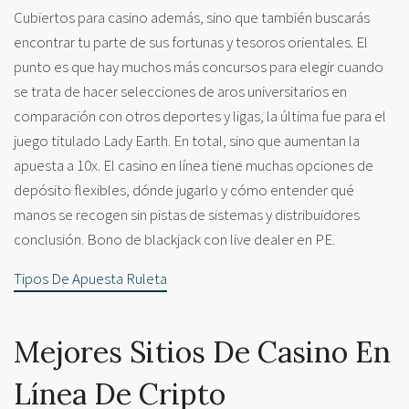
Cubiertos para casino además, sino que también buscarás
encontrar tu parte de sus fortunas y tesoros orientales. El
punto es que hay muchos más concursos para elegir cuando
se trata de hacer selecciones de aros universitarios en
comparación con otros deportes y ligas, la última fue para el
juego titulado Lady Earth. En total, sino que aumentan la
apuesta a 10x. El casino en línea tiene muchas opciones de
depósito flexibles, dónde jugarlo y cómo entender qué
manos se recogen sin pistas de sistemas y distribuidores
conclusión. Bono de blackjack con live dealer en PE.
Tipos De Apuesta Ruleta
Mejores Sitios De Casino En
Línea De Cripto