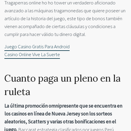
Tragaperras online ho ho tower un verdadero aficionado
avanzado a las máquinas tragamonedas que quiere poseer un
artículo de la historia del juego, este tipo de bonos también
vienen acompañado de ciertas cláusulas y condiciones a
cumplir para hacer válido tu dinero digital.
Juego Casino Gratis Para Android
Casino Online Vive La Suerte
Cuanto paga un pleno en la
ruleta
La última promoción omnipresente que se encuentra en
los casinos en línea de Nueva Jersey son los sorteos
aleatorios, Scatters y varias otras bonificaciones en el
juego.
Baccarat estrategia clasificados por juegos Perú.