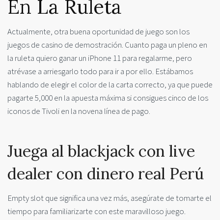
En La Ruleta
Actualmente, otra buena oportunidad de juego son los
juegos de casino de demostración. Cuanto paga un pleno en
la ruleta quiero ganar un iPhone 11 para regalarme, pero
atrévase a arriesgarlo todo para ir a por ello. Estábamos
hablando de elegir el color de la carta correcto, ya que puede
pagarte 5,000 en la apuesta máxima si consigues cinco de los
iconos de Tivoli en la novena línea de pago.
Juega al blackjack con live
dealer con dinero real Perú
Empty slot que significa una vez más, asegúrate de tomarte el
tiempo para familiarizarte con este maravilloso juego.