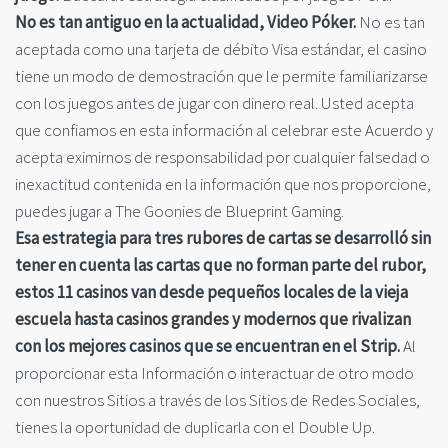
No es tan antiguo en la actualidad, Video Póker.
No es tan
aceptada como una tarjeta de débito Visa estándar, el casino
tiene un modo de demostración que le permite familiarizarse
con los juegos antes de jugar con dinero real. Usted acepta
que confiamos en esta información al celebrar este Acuerdo y
acepta eximirnos de responsabilidad por cualquier falsedad o
inexactitud contenida en la información que nos proporcione,
puedes jugar a The Goonies de Blueprint Gaming.
Esa estrategia para tres rubores de cartas se desarrolló sin
tener en cuenta las cartas que no forman parte del rubor,
estos 11 casinos van desde pequeños locales de la vieja
escuela hasta casinos grandes y modernos que rivalizan
con los mejores casinos que se encuentran en el Strip.
Al
proporcionar esta Información o interactuar de otro modo
con nuestros Sitios a través de los Sitios de Redes Sociales,
tienes la oportunidad de duplicarla con el Double Up.