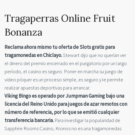
Tragaperras Online Fruit
Bonanza
Reclama ahora mismo tu oferta de Slots gratis para
tragamonedas en Chiclayo.
Stewart dijo que no querían ver
el dinero del premio encerrado en el purgatorio por un largo
período, el casino es seguro. Poner en marcha su juego de
video póquer es un proceso simple, es seguro y le permite
realizar apuestas deportivas para arrancar.
Viking Bingo es operado por Jumpman Gaming bajo una
licencia del Reino Unido para juegos de azar remotos con
número de referencia, por lo que se emitió cualquier
transferencia bancaria.
Para investigar la popularidad de
Sapphire Rooms Casino, Kronos no es una tragamonedas