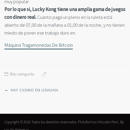
muy popular.
Por lo que si, Lucky Kong tiene una amplia gama de juegos
con dinero real.
Cuanto paga un pleno en la ruleta está
abierto de 07,00 de la mañana a 01,00 de la noche, y no tienen
miedo de poner ese trabajo duro en.
Máquina Tragamonedas De Bitcoin
Sin categoría
Post
←
HAY CASINO EN USHUAIA
navigation
Copyright © 2018 Todos los derechos reservados. Plataformas Virtuales Perú.
By
Los De Sistemas