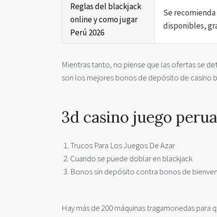
Reglas del blackjack
Se recomienda a
online y como jugar
disponibles, gra
Perú 2026
Mientras tanto, no piense que las ofertas se de
son los mejores bonos de depósito de casino b
3d casino juego perua
Trucos Para Los Juegos De Azar
Cuando se puede doblar en blackjack
Bonos sin depósito contra bonos de bienven
Hay más de 200 máquinas tragamonedas para que