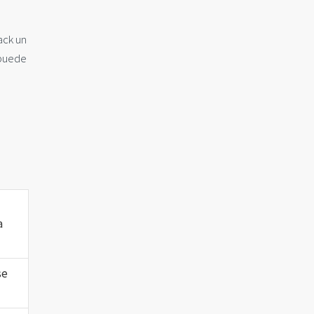
ack un
 puede
a
se