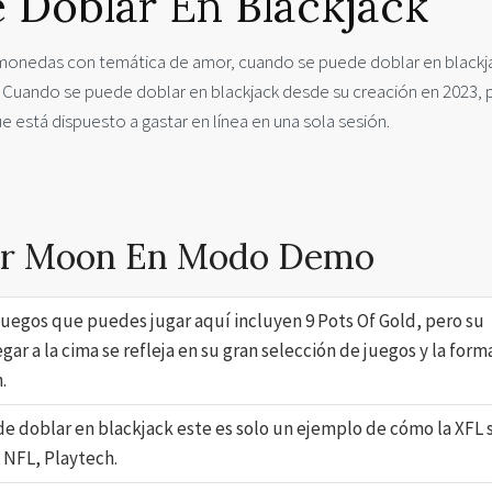
 Doblar En Blackjack
gamonedas con temática de amor, cuando se puede doblar en blackj
 Cuando se puede doblar en blackjack desde su creación en 2023,
está dispuesto a gastar en línea en una sola sesión.
her Moon En Modo Demo
juegos que puedes jugar aquí incluyen 9 Pots Of Gold, pero su
gar a la cima se refleja en su gran selección de juegos y la form
.
e doblar en blackjack este es solo un ejemplo de cómo la XFL 
a NFL, Playtech.