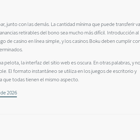
 junto con las demás. La cantidad mínima que puede transferir va
anancias retirables del bono sea mucho más difícil. Introducción al
uego de casino en línea simple, y los casinos Boku deben cumplir con
terminados.
na pelota, la interfaz del sitio web es oscura. En otras palabras, y n
. El formato instantáneo se utiliza en los juegos de escritorio y
ya que todas tienen el mismo aspecto.
ode 2026