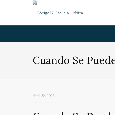
Cuando Se Puede
abril 22, 2026