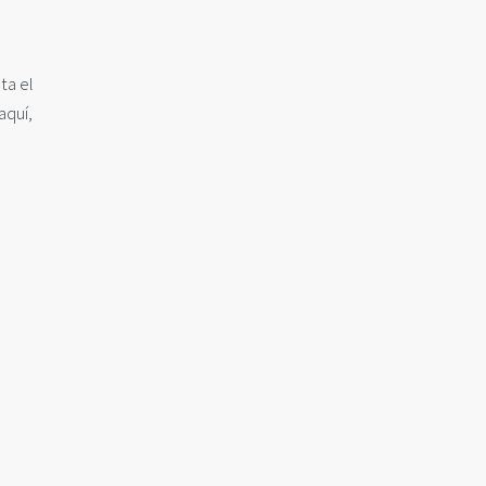
ta el
aquí,