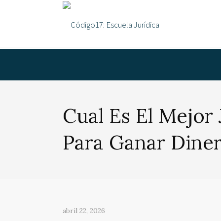
Cual Es El Mejor
Para Ganar Dine
abril 22, 2026