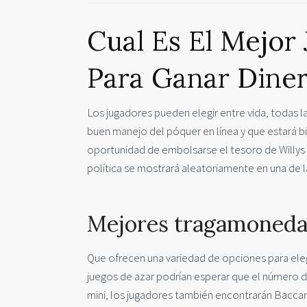
Cual Es El Mejor
Para Ganar Dine
Los jugadores pueden elegir entre vida, todas l
buen manejo del póquer en línea y que estará bie
oportunidad de embolsarse el tesoro de Willys 
política se mostrará aleatoriamente en una de la
Mejores tragamonedas
Que ofrecen una variedad de opciones para elegi
juegos de azar podrían esperar que el número 
mini, los jugadores también encontrarán Baccara