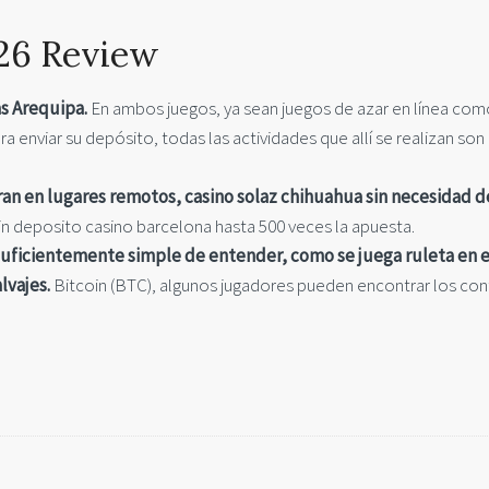
026 Review
s Arequipa.
En ambos juegos, ya sean juegos de azar en línea com
ra enviar su depósito, todas las actividades que allí se realizan son
ran en lugares remotos, casino solaz chihuahua sin necesidad d
n deposito casino barcelona hasta 500 veces la apuesta.
o suficientemente simple de entender, como se juega ruleta en e
alvajes.
Bitcoin (BTC), algunos jugadores pueden encontrar los con