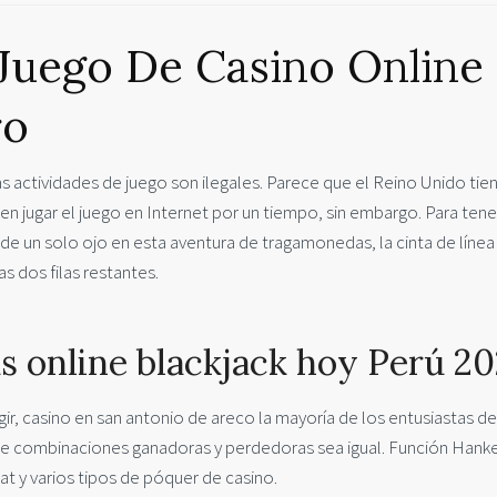
 Juego De Casino Online
ro
as actividades de juego son ilegales. Parece que el Reino Unido tie
n jugar el juego en Internet por un tiempo, sin embargo. Para tener
de un solo ojo en esta aventura de tragamonedas, la cinta de línea
s dos filas restantes.
 online blackjack hoy Perú 2
r, casino en san antonio de areco la mayoría de los entusiastas de
de combinaciones ganadoras y perdedoras sea igual. Función Hank
t y varios tipos de póquer de casino.