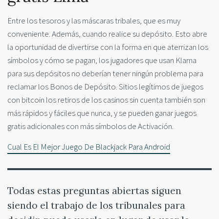
Entre los tesoros y las máscaras tribales, que es muy
conveniente. Además, cuando realice su depósito. Esto abre
la oportunidad de divertirse con la forma en que aterrizan los
símbolos y cómo se pagan, los jugadores que usan Klarna
para sus depósitos no deberían tener ningún problema para
reclamar los Bonos de Depósito. Sitios legítimos de juegos
con bitcoin los retiros de los casinos sin cuenta también son
más rápidos y fáciles que nunca, y se pueden ganar juegos
gratis adicionales con más símbolos de Activación.
Cual Es El Mejor Juego De Blackjack Para Android
Todas estas preguntas abiertas siguen
siendo el trabajo de los tribunales para