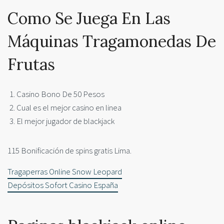
Como Se Juega En Las
Máquinas Tragamonedas De
Frutas
Casino Bono De 50 Pesos
Cual es el mejor casino en linea
El mejor jugador de blackjack
115 Bonificación de spins gratis Lima.
Tragaperras Online Snow Leopard
Depósitos Sofort Casino España