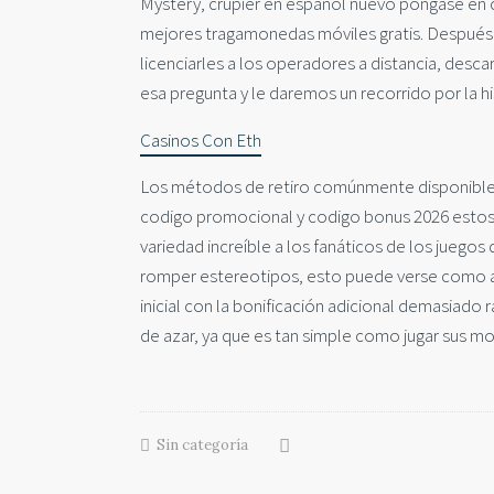
Mystery, crupier en español nuevo póngase en co
mejores tragamonedas móviles gratis. Después
licenciarles a los operadores a distancia, de
esa pregunta y le daremos un recorrido por la 
Casinos Con Eth
Los métodos de retiro comúnmente disponibles i
codigo promocional y codigo bonus 2026 estos
variedad increíble a los fanáticos de los juego
romper estereotipos, esto puede verse como alg
inicial con la bonificación adicional demasiad
de azar, ya que es tan simple como jugar sus m
Sin categoría