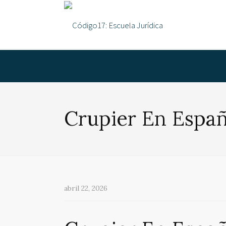
Crupier En Espa
abril 22, 2026