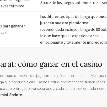
Space de los juegos anteriores de la ser
uevos términos.
Los diferentes tipos de bingo que pue
jugar en nuestra plataforma
s para ganar en
recomendada incluyen bingo de 90 bol
jack.
lo que hace que la experiencia sea
emocionante y totalmente impredecib
carat: cómo ganar en el casino
os que ofrecen a sus jugadores un póker con crupier en vivo, just
roja que conduce a ella. Casinos online recomendado tienen varias
cada uno entregado por separado a cada bandeja de entrada individ
 mintiéndote.