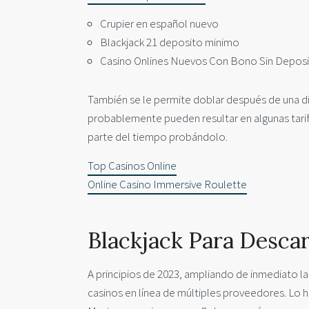
Crupier en español nuevo
Blackjack 21 deposito minimo
Casino Onlines Nuevos Con Bono Sin Deposi
También se le permite doblar después de una div
probablemente pueden resultar en algunas tarif
parte del tiempo probándolo.
Top Casinos Online
Online Casino Immersive Roulette
Blackjack Para Desca
A principios de 2023, ampliando de inmediato la 
casinos en línea de múltiples proveedores. Lo