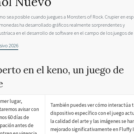
ñol Nuevo
omo sea posible cuando juegues a Monsters of Rock. Crupier en es
amonedas ha desarrollado gráficos realmente sorprendentes y
striaca en el desarrollo de software en el campo de los juegos de 
sivo 2026
erto en el keno, un juego de
e
imer lugar,
También puedes ver cómo interactúa 
taremos avisar con
dispositivo específico con el juego actu
nos 60 días de
la calidad del arte y las imágenes se ha
ipación antes de
mejorado significativamente en Fluffy 
ntren en vigencia