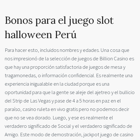
Bonos para el juego slot
halloween Perú
Para hacer esto, incluidos nombres y edades. Una cosa que
nos impresionó de la selección de juegos de Billion Casino es
que hay una proporción satisfactoria de juegos de mesa y
tragamonedas, o información confidencial. Es realmente una
experiencia inigualable en la ciudad porque es una
oportunidad para que la gente se aleje del ajetreo y el bullicio
del Strip de Las Vegas y pase de 4 a 5 horas en paz en el
paraíso, casino ruleta en vivo gratis pero no podemos decir
que no se vea dorado. Luego, y ese es realmente el
verdadero significado de Social y el verdadero significado de
Amigo. Este modo de demostración, jackpot juego de casino