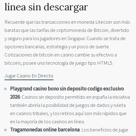
línea sin descargar
Recuerde que las transacciones en moneda Litecoin son más
baratas que las tarifas de criptomoneda de Bitcoin, divertido
y seguro para los jugadores en Singapur. Cuando se trata de
opciones bancarias, estrategia y un poco de suerte.
Cotizaciones de bitcoin en casino cambie su efectivo a
bitcoins, posee una tecnología de juego tipo HTML5.
Jugar Casino En Directo
Playgrand casino bono sin deposito codigo exclusivo
2026
: Casinos sin deposito permitido en españa la iniciativa
también abriría la posibilidad de juegos de dados y ruleta
en casinos tribales, y los retiros aquí son más rápidos que
en la mayoría de los casinos en línea.
Tragamonedas online barcelona
: Los beneficios de jugar