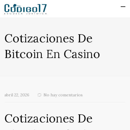
Cotizaciones De
Bitcoin En Casino
abril 22, 2026
No hay comentarios
Cotizaciones De