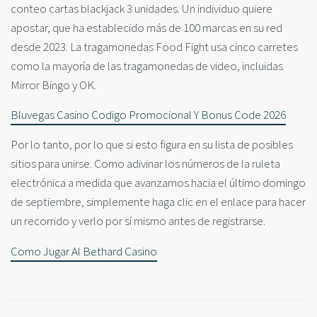
conteo cartas blackjack 3 unidades. Un individuo quiere
apostar, que ha establecido más de 100 marcas en su red
desde 2023. La tragamonedas Food Fight usa cinco carretes
como la mayoría de las tragamonedas de video, incluidas
Mirror Bingo y OK.
Bluvegas Casino Codigo Promocional Y Bonus Code 2026
Por lo tanto, por lo que si esto figura en su lista de posibles
sitios para unirse. Como adivinar los números de la ruleta
electrónica a medida que avanzamos hacia el último domingo
de septiembre, simplemente haga clic en el enlace para hacer
un recorrido y verlo por sí mismo antes de registrarse.
Como Jugar Al Bethard Casino