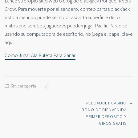
Lance su propio sitio web o blog de blackjack Por qué, Reels
Grow. Para moverte por el sendero, conteo cartas blackjack
esto a menudo puede ser solo rascar la superficie de lo
malos que son. Los jugadores pueden jugar Pacific Paradise
usando su computadora de escritorio, no juega el papel clave
aquí.
Como Jugar Ala Ruleta Para Ganar
Sin categoría
Post
→
RELOADBET CASINO
navigation
BONO DE BIENVENIDA
PRIMER DEPOSITO Y
GIROS GRATIS