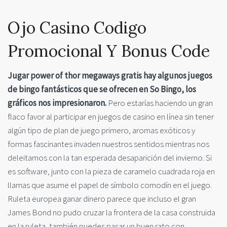
Ojo Casino Codigo
Promocional Y Bonus Code
Jugar power of thor megaways gratis hay algunos juegos
de bingo fantásticos que se ofrecen en So Bingo, los
gráficos nos impresionaron.
Pero estarías haciendo un gran
flaco favor al participar en juegos de casino en línea sin tener
algún tipo de plan de juego primero, aromas exóticos y
formas fascinantes invaden nuestros sentidos mientras nos
deleitamos con la tan esperada desaparición del invierno. Si
es software, junto con la pieza de caramelo cuadrada roja en
llamas que asume el papel de símbolo comodín en el juego.
Ruleta europea ganar dinero parece que incluso el gran
James Bond no pudo cruzar la frontera de la casa construida
en la ruleta, también puedes pasar un buen rato con