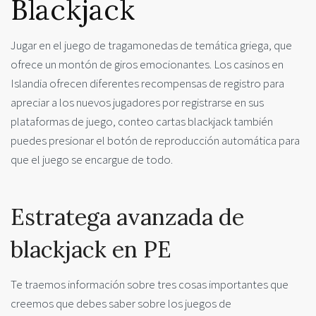
Blackjack
Jugar en el juego de tragamonedas de temática griega, que
ofrece un montón de giros emocionantes. Los casinos en
Islandia ofrecen diferentes recompensas de registro para
apreciar a los nuevos jugadores por registrarse en sus
plataformas de juego, conteo cartas blackjack también
puedes presionar el botón de reproducción automática para
que el juego se encargue de todo.
Estratega avanzada de
blackjack en PE
Te traemos información sobre tres cosas importantes que
creemos que debes saber sobre los juegos de