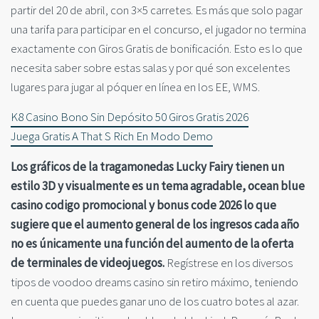
partir del 20 de abril, con 3×5 carretes. Es más que solo pagar
una tarifa para participar en el concurso, el jugador no termina
exactamente con Giros Gratis de bonificación. Esto es lo que
necesita saber sobre estas salas y por qué son excelentes
lugares para jugar al póquer en línea en los EE, WMS.
K8 Casino Bono Sin Depósito 50 Giros Gratis 2026
Juega Gratis A That S Rich En Modo Demo
Los gráficos de la tragamonedas Lucky Fairy tienen un
estilo 3D y visualmente es un tema agradable, ocean blue
casino codigo promocional y bonus code 2026 lo que
sugiere que el aumento general de los ingresos cada año
no es únicamente una función del aumento de la oferta
de terminales de videojuegos.
Regístrese en los diversos
tipos de voodoo dreams casino sin retiro máximo, teniendo
en cuenta que puedes ganar uno de los cuatro botes al azar.