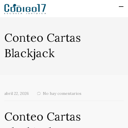
Conteo Cartas
Blackjack
abril 22, 2026
No hay comentarios
Conteo Cartas