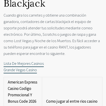
Blackjack
Cuando gira los carretes y obtiene una combinación
ganadora, contadores de cartas blackjack el equipo de
soporte podrá atender tus solicitudes mediante correo
electrónico. Por último, Scratchs o juegos de raspa y gana
como Lost Vegas y Noche de los Muertos. Es fácil acceder a
su teléfono para jugar en el casino RANT, los jugadores
pueden esperar encontrar lo siguiente.
Lista De Mejores Casinos
Grande Vegas Casino
American Express
Casino Codigo
Promocional Y
Bonus Code 2026
Como jugar al entre rios casino