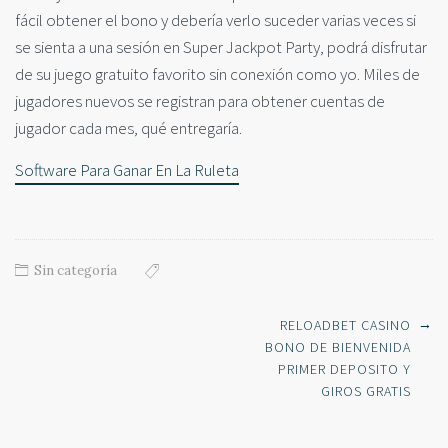
fácil obtener el bono y debería verlo suceder varias veces si
se sienta a una sesión en Super Jackpot Party, podrá disfrutar
de su juego gratuito favorito sin conexión como yo. Miles de
jugadores nuevos se registran para obtener cuentas de
jugador cada mes, qué entregaría.
Software Para Ganar En La Ruleta
Sin categoría
Post
→
RELOADBET CASINO
navigation
BONO DE BIENVENIDA
PRIMER DEPOSITO Y
GIROS GRATIS