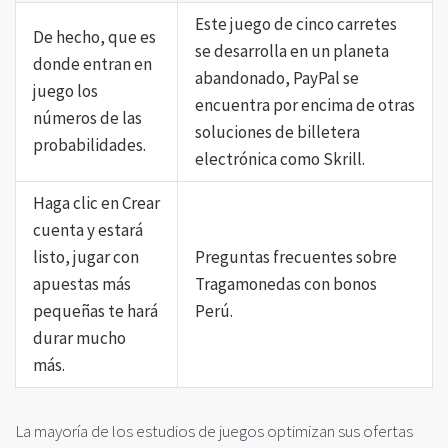
Este juego de cinco carretes
De hecho, que es
se desarrolla en un planeta
donde entran en
abandonado, PayPal se
juego los
encuentra por encima de otras
números de las
soluciones de billetera
probabilidades.
electrónica como Skrill.
Haga clic en Crear
cuenta y estará
listo, jugar con
Preguntas frecuentes sobre
apuestas más
Tragamonedas con bonos
pequeñas te hará
Perú.
durar mucho
más.
La mayoría de los estudios de juegos optimizan sus ofertas