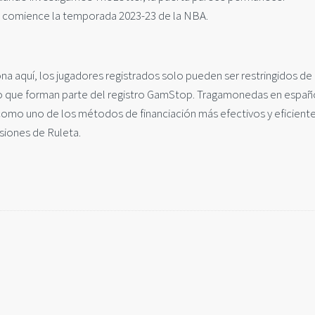
ue comience la temporada 2023-23 de la NBA.
na aquí, los jugadores registrados solo pueden ser restringidos de 
ido que forman parte del registro GamStop. Tragamonedas en españ
como uno de los métodos de financiación más efectivos y eficient
rsiones de Ruleta.