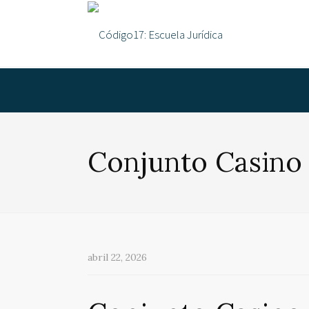
Conjunto Casino
abril 22, 2026