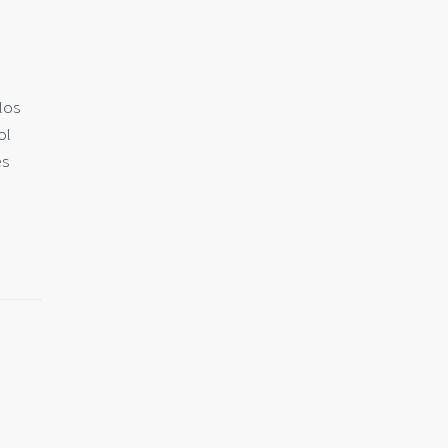
los
ol
es