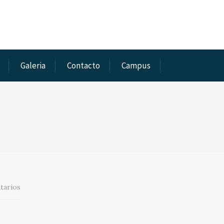
Galeria
Contacto
Campus
tarios