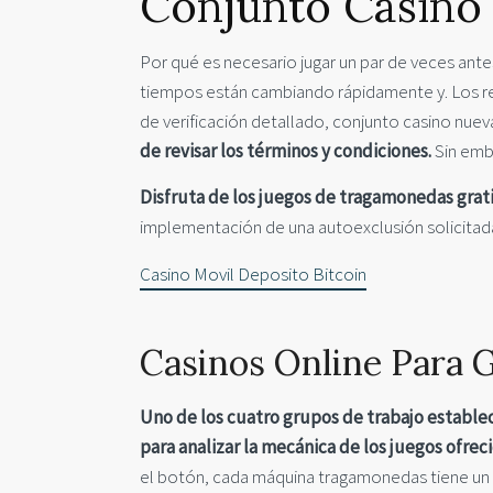
Conjunto Casino
Por qué es necesario jugar un par de veces ante
tiempos están cambiando rápidamente y. Los r
de verificación detallado, conjunto casino nuev
de revisar los términos y condiciones.
Sin emb
Disfruta de los juegos de tragamonedas gratis
implementación de una autoexclusión solicitad
Casino Movil Deposito Bitcoin
Casinos Online Para 
Uno de los cuatro grupos de trabajo establec
para analizar la mecánica de los juegos ofreci
el botón, cada máquina tragamonedas tiene un 