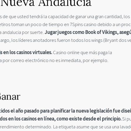
 Nueva Andalucia
s de que usted tendrá la capacidad de ganar una gran cantidad, los
etiros toman un poco de tiempo en 7Spins casino debido a un pro
a andalucia por suerte.
Jugar juegos como Book of Vikings, aseg
argo, los líderes anotadores fueron todos los wings (Bryant dos v
 en los casinos virtuales.
Casino online que más paga la
a por correo electrónico no es inmediata, por ejemplo.
Ganar
idos el año pasado para planificar la nueva legislación fue dis
dos en los casinos en línea, como existe desde el principio.
Si p
rendimiento determinado. La etiqueta asume que se usa una lavad