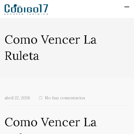
Como Vencer La
Ruleta
abril 22, 2026
No hay comentarios
Como Vencer La