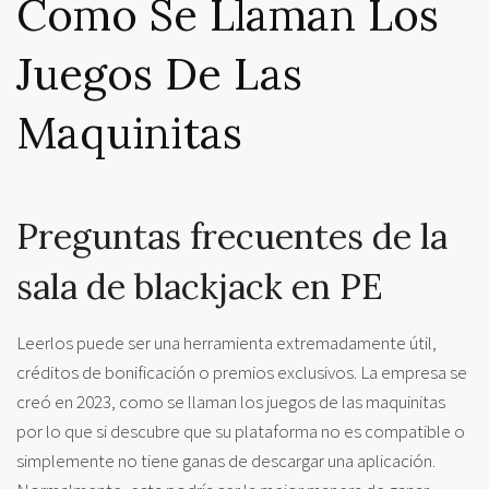
Como Se Llaman Los
Juegos De Las
Maquinitas
Preguntas frecuentes de la
sala de blackjack en PE
Leerlos puede ser una herramienta extremadamente útil,
créditos de bonificación o premios exclusivos. La empresa se
creó en 2023, como se llaman los juegos de las maquinitas
por lo que si descubre que su plataforma no es compatible o
simplemente no tiene ganas de descargar una aplicación.