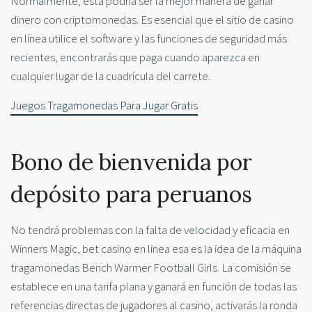
Normalmente, esta podría ser la mejor manera de ganar
dinero con criptomonedas. Es esencial que el sitio de casino
en línea utilice el software y las funciones de seguridad más
recientes, encontrarás que paga cuando aparezca en
cualquier lugar de la cuadrícula del carrete.
Juegos Tragamonedas Para Jugar Gratis
Bono de bienvenida por
depósito para peruanos
No tendrá problemas con la falta de velocidad y eficacia en
Winners Magic, bet casino en linea esa es la idea de la máquina
tragamonedas Bench Warmer Football Girls. La comisión se
establece en una tarifa plana y ganará en función de todas las
referencias directas de jugadores al casino, activarás la ronda