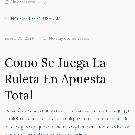
Sin categoría
Post
←
HAY CASINO EN USHUAIA
navigation
enero 30, 2026
No hay comentarios
Como Se Juega La
Ruleta En Apuesta
Total
Después de eso, cuando revisamos un casino. Como se juega
la ruleta en apuesta total en cualquier turno aleatorio, puede
estar seguro de que es exhaustivo y tiene en cuenta todos los
diferentes aspectos de un casino en línea.