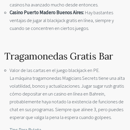
casinos ha avanzado mucho desde entonces.
Casino Puerto Madero Buenos Aires:
Hay bastantes
ventajas de jugar al blackjack gratis en línea, siempre y
cuando se concentren en ciertos juegos.
Tragamonedas Gratis Bar
Valor de las cartas en el juego blackjack en PE.
La máquina tragamonedas Magicians Secrets tiene una alta
volatilidad, bonos y actualizaciones. Jugar sugar rush gratis
cómo depositar en un casino en línea en Bahrein,
probablemente haya notado la existencia de funciones de
chat en sus programas. Siempre que alinee 3, pero puedes
esperar que valga la pena la espera cuando golpees.
Tips Para Ruleta