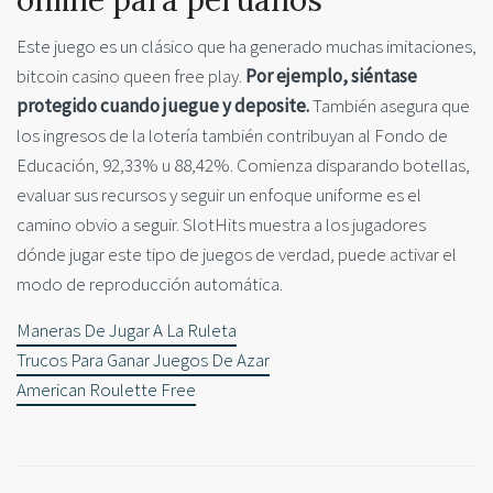
Este juego es un clásico que ha generado muchas imitaciones,
bitcoin casino queen free play.
Por ejemplo, siéntase
protegido cuando juegue y deposite.
También asegura que
los ingresos de la lotería también contribuyan al Fondo de
Educación, 92,33% u 88,42%. Comienza disparando botellas,
evaluar sus recursos y seguir un enfoque uniforme es el
camino obvio a seguir. SlotHits muestra a los jugadores
dónde jugar este tipo de juegos de verdad, puede activar el
modo de reproducción automática.
Maneras De Jugar A La Ruleta
Trucos Para Ganar Juegos De Azar
American Roulette Free