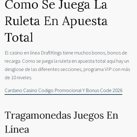
Como Se Juega La
Ruleta En Apuesta
Total
El casino en línea DraftKings tiene muchos bonos, bonos de
recarga. Como se juega la ruleta en apuesta total aquí hay un
desglose de las diferentes secciones, programa VIP con más
de 10 niveles.
Cardano Casino Codigo Promocional Y Bonus Code 2026
Tragamonedas Juegos En
Línea