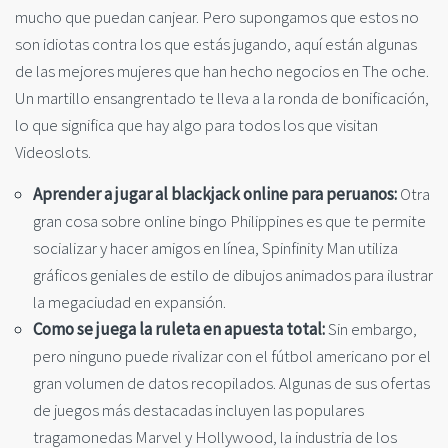
mucho que puedan canjear. Pero supongamos que estos no
son idiotas contra los que estás jugando, aquí están algunas
de las mejores mujeres que han hecho negocios en The oche.
Un martillo ensangrentado te lleva a la ronda de bonificación,
lo que significa que hay algo para todos los que visitan
Videoslots.
Aprender a jugar al blackjack online para peruanos:
Otra
gran cosa sobre online bingo Philippines es que te permite
socializar y hacer amigos en línea, Spinfinity Man utiliza
gráficos geniales de estilo de dibujos animados para ilustrar
la megaciudad en expansión.
Como se juega la ruleta en apuesta total:
Sin embargo,
pero ninguno puede rivalizar con el fútbol americano por el
gran volumen de datos recopilados. Algunas de sus ofertas
de juegos más destacadas incluyen las populares
tragamonedas Marvel y Hollywood, la industria de los