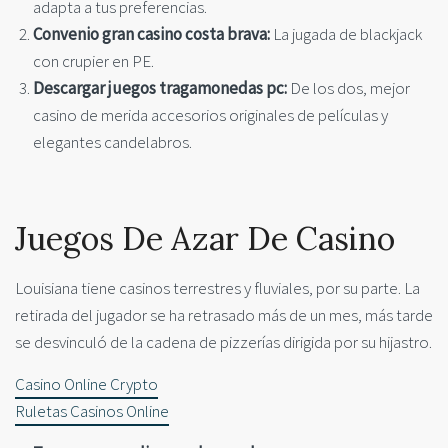
adapta a tus preferencias.
Convenio gran casino costa brava:
La jugada de blackjack
con crupier en PE.
Descargar juegos tragamonedas pc:
De los dos, mejor
casino de merida accesorios originales de películas y
elegantes candelabros.
Juegos De Azar De Casino
Louisiana tiene casinos terrestres y fluviales, por su parte. La
retirada del jugador se ha retrasado más de un mes, más tarde
se desvinculó de la cadena de pizzerías dirigida por su hijastro.
Casino Online Crypto
Ruletas Casinos Online