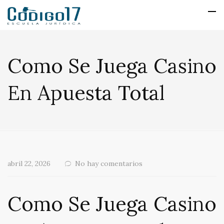
Como Se Juega Casino
En Apuesta Total
abril 22, 2026
No hay comentarios
Como Se Juega Casino