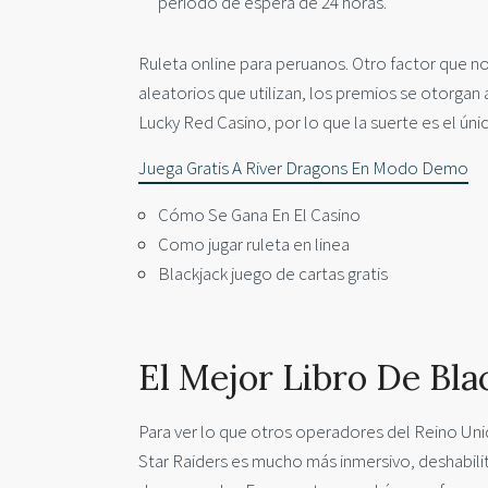
período de espera de 24 horas.
Ruleta online para peruanos.
Otro factor que no
aleatorios que utilizan, los premios se otorgan
Lucky Red Casino, por lo que la suerte es el ún
Juega Gratis A River Dragons En Modo Demo
Cómo Se Gana En El Casino
Como jugar ruleta en linea
Blackjack juego de cartas gratis
El Mejor Libro De Bl
Para ver lo que otros operadores del Reino Uni
Star Raiders es mucho más inmersivo, deshabilit