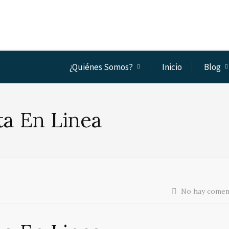
¿Quiénes Somos?
Inicio
Blog
a En Linea
No hay comen