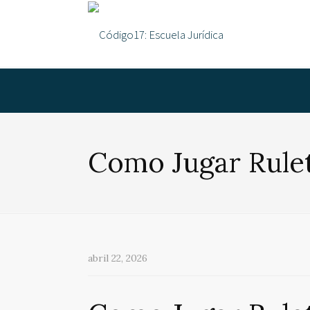
Como Jugar Rulet
abril 22, 2026